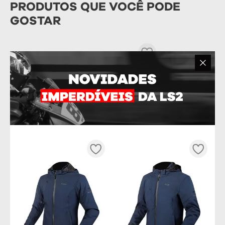
PRODUTOS QUE VOCÊ PODE
GOSTAR
PINLOCK CAPACETE LS2 FF906
ADVANT
R$
219
,
90
OU
10
x DE
R$
21
,
99
Tamanho
ÚNICO