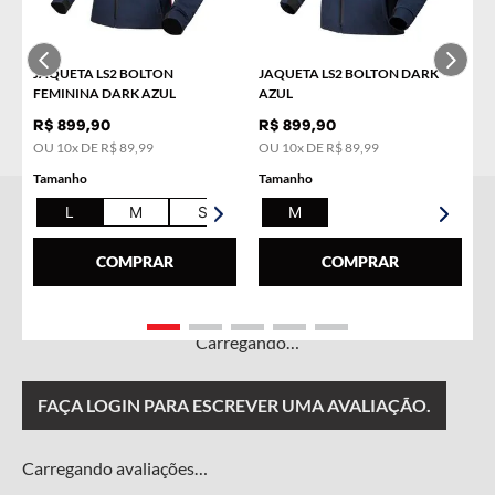
COMPRAR
JAQUETA LS2 BOLTON
JAQUETA LS2 BOLTON DARK
FEMININA DARK AZUL
AZUL
R$
899
,
90
R$
899
,
90
OU
10
x DE
R$
89
,
99
OU
10
x DE
R$
89
,
99
Tamanho
Tamanho
L
M
S
XL
M
COMPRAR
COMPRAR
Carregando…
FAÇA LOGIN PARA ESCREVER UMA AVALIAÇÃO.
Carregando avaliações…