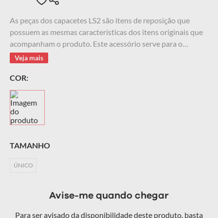
9
º
starwar
As peças dos capacetes LS2 são itens de reposição que
possuem as mesmas características dos itens originais que
10
º
capacete masculino
acompanham o produto. Este acessório serve para o
Capacete LS2 FF399 VALIANT, esse é um item removível,
Veja mais
garantindo fácil manutenção e segurança durante a
COR:
pilotagem.
TAMANHO
ÚNICO