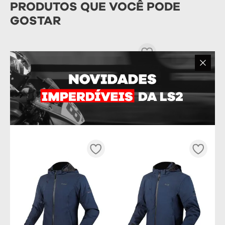
PRODUTOS QUE VOCÊ PODE
GOSTAR
ÓCULOS INTERNO CAPACETE
LS2 VECTOR FF397 FUME
R$
109
,
90
OU
10
x DE
R$
10
,
99
Tamanho
ÚNICO