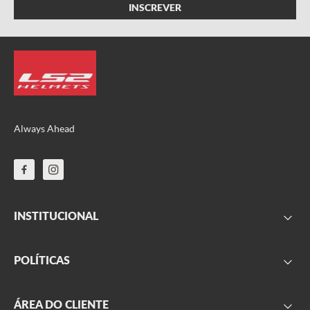
Always Ahead
INSTITUCIONAL
FAQ
POLÍTICAS
Sobre nós
Parceiros
Frete
ÁREA DO CLIENTE
Onde encontrar
Garantia