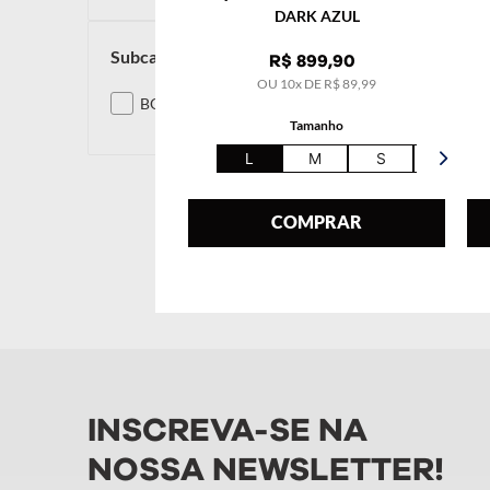
DARK AZUL
subcategoria
R$
899
,
90
OU
10
x DE
R$
89
,
99
BOTAS
Tamanho
L
M
S
XL
COMPRAR
INSCREVA-SE NA
NOSSA NEWSLETTER!