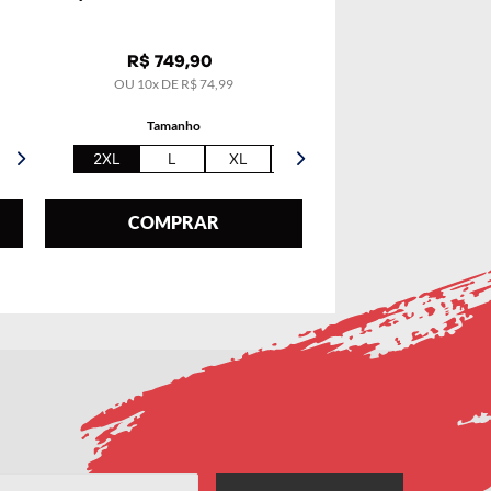
R$
749
,
90
OU
10
x DE
R$
74
,
99
Tamanho
2XL
L
XL
5XL
COMPRAR