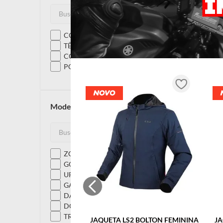
COURO
TÊXTIL
CORDURA
POLIÉSTER
modelos
ZOE
GOBY
URANO
GARRA
DARDO
DOWNTOWN
TREKKER
JAQUETA LS2 BOLTON FEMININA
JA