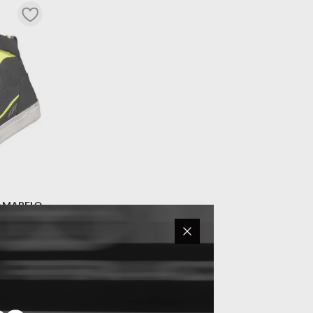
/AMARELO
EL