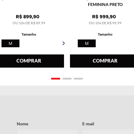
FEMININA PRETO
R$
899
,
90
R$
999
,
90
OU
10
x DE
R$
89
,
99
OU
10
x DE
R$
99
,
99
Tamanho
Tamanho
M
M
COMPRAR
COMPRAR
Nome
E-mail