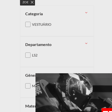
ZOE
categoria
VESTUÁRIO
departamento
LS2
gênero
MASCULINO
material