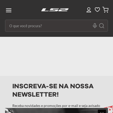
O que você procura?
Termos mais buscados
1
º
capacete ls2
2
º
capacetes
3
º
draze
4
º
capacete
INSCREVA-SE NA NOSSA
5
º
capacete feminino
NEWSLETTER!
6
º
stream ii
7
º
ff358
Receba novidades e promoções por e-mail e seja avisado
em primeira mão!
8
º
advant