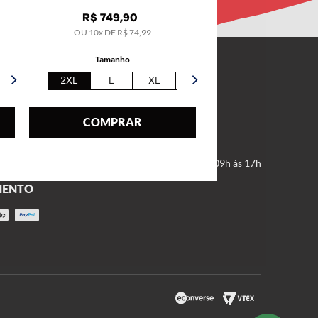
R$
749
,
90
OU
10
x DE
R$
74
,
99
Tamanho
CONTATE-NOS
2XL
L
XL
5XL
Formulário SAC
COMPRAR
(11) 2666-2999
(11) 2666-2974
De segunda a sexta, das 09h às 17h
MENTO