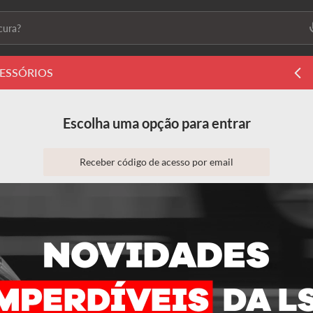
ura?
ais buscados
ESSÓRIOS
ls2
Escolha uma opção para entrar
s
Receber código de acesso por email
Entrar com email e senha
 feminino