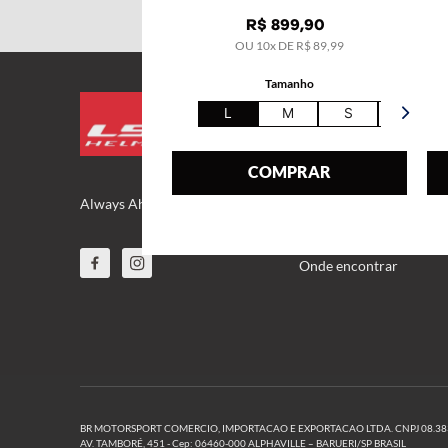
R$
899
,
90
OU
10
x DE
R$
89
,
99
Tamanho
INSTITUCIONAL
L
M
S
XL
FAQ
COMPRAR
Sobre nós
Always Ahead
Parceiros
Onde encontrar
BR MOTORSPORT COMERCIO, IMPORTACAO E EXPORTACAO LTDA. CNPJ 08.383.7
AV. TAMBORÉ, 451 - Cep: 06460-000 ALPHAVILLE – BARUERI/SP BRASIL