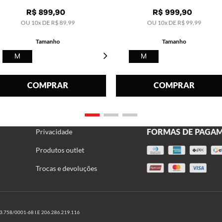
R$
899
,
90
R$
999
,
90
OU
10
x DE
R$
89
,
99
OU
10
x DE
R$
99
,
99
Tamanho
Tamanho
POLÍTICAS
ÁREA DO CLIENTE
M
M
Frete
Minha conta
COMPRAR
COMPRAR
Garantia
Meus pedidos
Segurança
FORMAS DE PAGA
Privacidade
Produtos outlet
Trocas e devoluções
58/0001-68 I.E 206.286.219.116