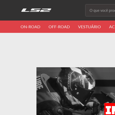
O que você proc
Termos m
ON-ROAD
OFF-ROAD
VESTUÁRIO
AC
1
º
capacete 
2
º
capacete
3
º
draze
4
º
capacete
5
º
capacete
6
º
stream ii
7
º
ff358
8
º
advant
9
º
starwar