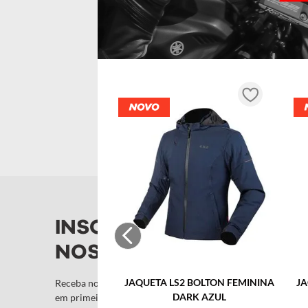
10
º
capacete
INSCREVA-SE NA
NOSSA NEWSLETTER!
JAQUETA LS2 BOLTON FEMININA
JA
Receba novidades e promoções por e-mail e seja avisado
DARK AZUL
em primeira mão!