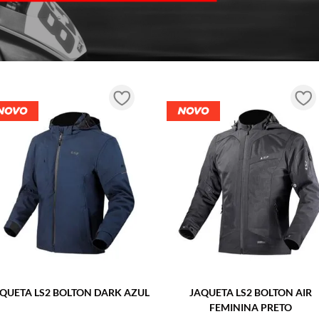
Esqueci minha senha
 masculino
ENTRAR
Não tem uma conta? Cadastre-se
Nome
E-mail
QUETA LS2 BOLTON DARK AZUL
JAQUETA LS2 BOLTON AIR
FEMININA PRETO