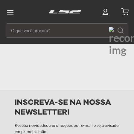
O que você procura?
Termos mais buscados
1
º
capacete ls2
2
º
capacetes
3
º
draze
4
º
capacete
INSCREVA-SE NA NOSSA
5
º
capacete feminino
NEWSLETTER!
6
º
stream ii
7
º
ff358
Receba novidades e promoções por e-mail e seja avisado
em primeira mão!
8
º
advant