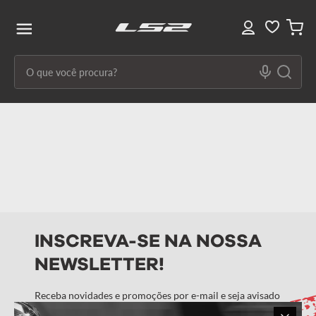
O que você procura?
Termos mais buscados
1
º
capacete ls2
2
º
capacetes
3
º
draze
4
º
capacete
INSCREVA-SE NA NOSSA
5
º
capacete feminino
NEWSLETTER!
6
º
stream ii
7
º
ff358
Receba novidades e promoções por e-mail e seja avisado
em primeira mão!
8
º
advant