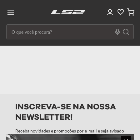
O que você procura?
Termos mais buscados
1
º
capacete ls2
2
º
capacetes
3
º
draze
4
º
capacete
INSCREVA-SE NA NOSSA
5
º
capacete feminino
NEWSLETTER!
6
º
stream ii
7
º
ff358
Receba novidades e promoções por e-mail e seja avisado
em primeira mão!
8
º
advant