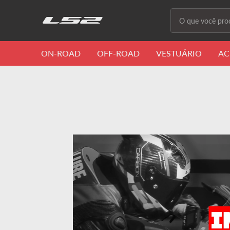
O que você proc
Termos m
ON-ROAD
OFF-ROAD
VESTUÁRIO
AC
1
º
capacete 
2
º
capacete
3
º
draze
4
º
capacete
5
º
capacete
6
º
stream ii
7
º
ff358
8
º
advant
9
º
starwar