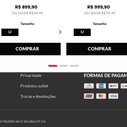
R$
899
,
90
R$
999
,
90
OU
10
x DE
R$
89
,
99
OU
10
x DE
R$
99
,
99
Tamanho
Tamanho
POLÍTICAS
ÁREA DO CLIENTE
M
M
Frete
Minha conta
COMPRAR
COMPRAR
Garantia
Meus pedidos
Segurança
FORMAS DE PAGA
Privacidade
Produtos outlet
Trocas e devoluções
58/0001-68 I.E 206.286.219.116