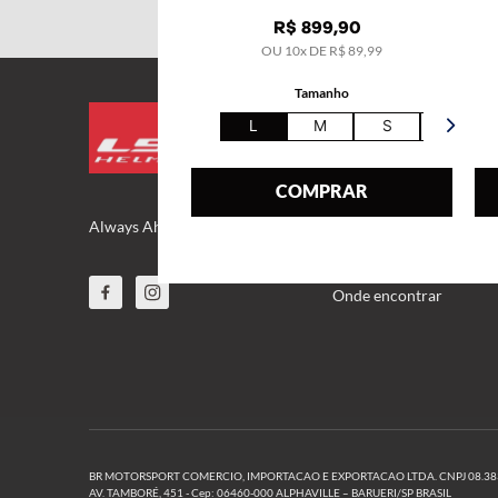
R$
899
,
90
OU
10
x DE
R$
89
,
99
Tamanho
INSTITUCIONAL
L
M
S
XL
FAQ
COMPRAR
Sobre nós
Always Ahead
Parceiros
Onde encontrar
BR MOTORSPORT COMERCIO, IMPORTACAO E EXPORTACAO LTDA. CNPJ 08.383.7
AV. TAMBORÉ, 451 - Cep: 06460-000 ALPHAVILLE – BARUERI/SP BRASIL