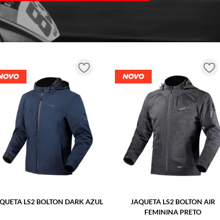
Esqueci minha senha
 masculino
ENTRAR
Não tem uma conta? Cadastre-se
Nome
E-mail
QUETA LS2 BOLTON DARK AZUL
JAQUETA LS2 BOLTON AIR
FEMININA PRETO