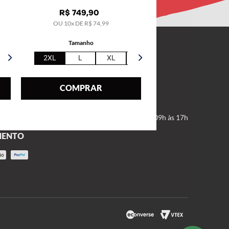
R$
749
,
90
OU
10
x DE
R$
74
,
99
Tamanho
CONTATE-NOS
2XL
L
XL
5XL
Formulário SAC
COMPRAR
(11) 2666-2999
(11) 2666-2974
De segunda a sexta, das 09h às 17h
MENTO