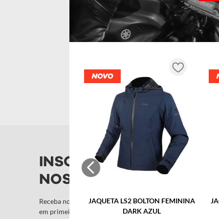
10
º
capacete
INSCREVA-SE NA
NOSSA NEWSLETTER!
JAQUETA LS2 BOLTON FEMININA
JA
Receba novidades e promoções por e-mail e seja avisado
DARK AZUL
em primeira mão!