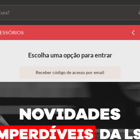
ura?
ais buscados
ESSÓRIOS
ls2
Escolha uma opção para entrar
s
Receber código de acesso por email
Entrar com email e senha
 feminino