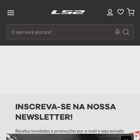
O que você procura?
Termos mais buscados
1
º
capacete ls2
2
º
capacetes
3
º
draze
4
º
capacete
INSCREVA-SE NA NOSSA
5
º
capacete feminino
NEWSLETTER!
6
º
stream ii
7
º
ff358
Receba novidades e promoções por e-mail e seja avisado
em primeira mão!
8
º
advant