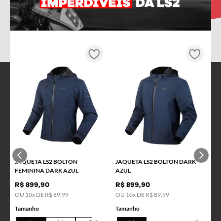
9
º
starwar
10
º
capacete masculino
Always Ahead
JAQUETA LS2 BOLTON
JAQUETA LS2 BOLTON DARK
FEMININA DARK AZUL
AZUL
R$
899
,
90
R$
899
,
90
INSTITUCIONAL
OU
10
x DE
R$
89
,
99
OU
10
x DE
R$
89
,
99
Tamanho
Tamanho
FAQ