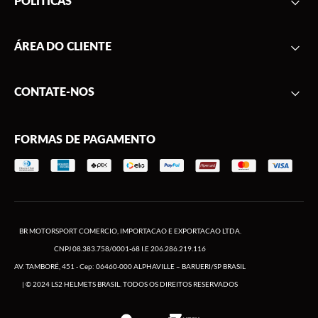
POLÍTICAS
Sobre nós
Parceiros
Frete
ÁREA DO CLIENTE
Onde encontrar
Garantia
Segurança
Minha conta
CONTATE-NOS
Privacidade
Meus pedidos
Produtos outlet
Formulário de contato
Trocas e Devoluções
FORMAS DE PAGAMENTO
(11) 2666-2999
(11) 2666-2974
De segunda a sexta, das 09h às 17h
BR MOTORSPORT COMERCIO, IMPORTACAO E EXPORTACAO LTDA.
CNPJ 08.383.758/0001-68 I.E 206.286.219.116
AV. TAMBORÉ, 451 - Cep: 06460-000 ALPHAVILLE – BARUERI/SP BRASIL
| © 2024 LS2 HELMETS BRASIL. TODOS OS DIREITOS RESERVADOS