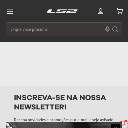
O que você procura?
Termos mais buscados
1
º
capacete ls2
2
º
capacetes
3
º
draze
4
º
capacete
INSCREVA-SE NA NOSSA
5
º
capacete feminino
NEWSLETTER!
6
º
stream ii
7
º
ff358
Receba novidades e promoções por e-mail e seja avisado
em primeira mão!
8
º
advant