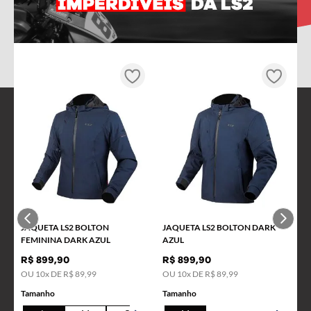
9
º
starwar
10
º
capacete masculino
Always Ahead
JAQUETA LS2 BOLTON
JAQUETA LS2 BOLTON DARK
FEMININA DARK AZUL
AZUL
R$
899
,
90
R$
899
,
90
INSTITUCIONAL
OU
10
x DE
R$
89
,
99
OU
10
x DE
R$
89
,
99
Tamanho
Tamanho
FAQ