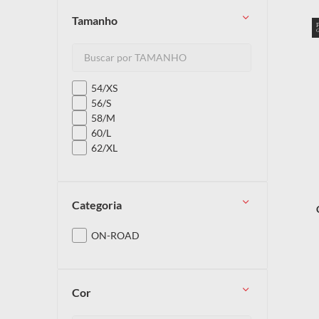
tamanho
54/XS
56/S
58/M
60/L
62/XL
categoria
ON-ROAD
cor