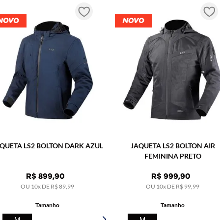
R$
4
.
499
,
90
R$
4
.
499
,
90
OU
10
x DE
R$
449
,
99
OU
10
x DE
R$
449
,
Tamanho
Tamanho
56/S
58/M
60/L
62/XL
56/S
58/M
60
COMPRAR
COMPRAR
QUETA LS2 BOLTON DARK AZUL
JAQUETA LS2 BOLTON AIR
FEMININA PRETO
R$
899
,
90
R$
999
,
90
OU
10
x DE
R$
89
,
99
OU
10
x DE
R$
99
,
99
Tamanho
Tamanho
M
M