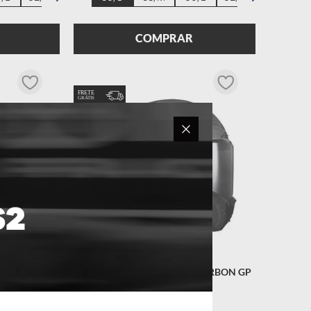
COMPRAR
 CARBON GP
CAPACETE LS2 THUNDER CARBON GP
ICA
SOLID FOSCO