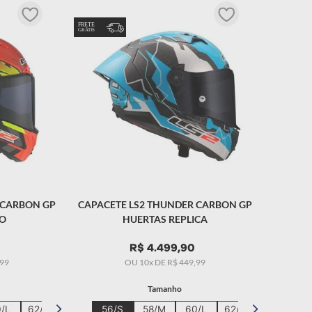
 CARBON GP
CAPACETE LS2 THUNDER CARBON GP
HO
HUERTAS REPLICA
R$
4
.
499
,
90
99
OU
10
x DE
R$
449
,
99
Tamanho
/L
62/XL
56/S
58/M
60/L
62/XL