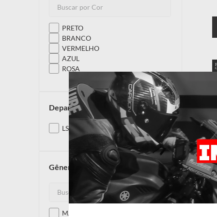
PRETO
BRANCO
VERMELHO
AZUL
ROSA
departamento
LS2
gênero
MASCULINO