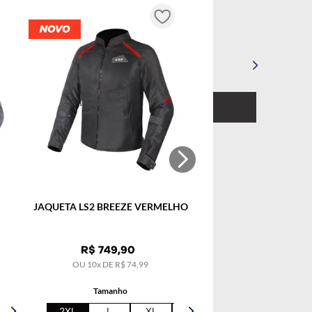
R$
4
.
499
,
90
99
OU
10
x DE
R$
449
,
99
Tamanho
/L
62/XL
56/S
58/M
COMPRAR
JAQUETA LS2 BREEZE VERMELHO
R$
749
,
90
OU
10
x DE
R$
74
,
99
Tamanho
2XL
L
XL
5XL