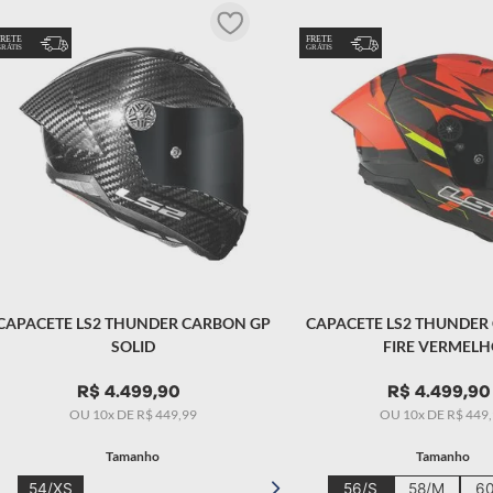
CAPACETE LS2 THUNDER CARBON GP
CAPACETE LS2 THUNDER
SOLID
FIRE VERMEL
R$
4
.
499
,
90
R$
4
.
499
,
90
OU
10
x DE
R$
449
,
99
OU
10
x DE
R$
449
,
Tamanho
Tamanho
54/XS
56/S
58/M
60