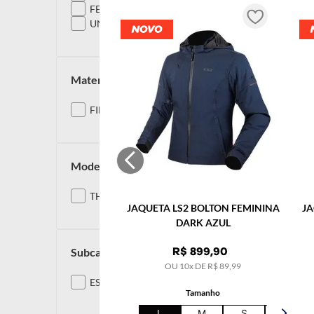
FEMININO
UNISSEX
material
FIBRA DE CARBONO
modelos
THUNDER CARBON GP
JAQUETA LS2 BOLTON FEMININA
JA
DARK AZUL
subcategoria
R$
899
,
90
OU
10
x DE
R$
89
,
99
ESPORTIVO
Tamanho
L
M
S
XL