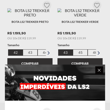
BOTA LS2 TREKKER PRETO
BOTA LS2 TREKKER VERDE
R$
1
.
199
,
90
R$
1
.
199
,
90
OU
10
x DE
R$
119
,
99
OU
10
x DE
R$
119
,
99
Tamanho
Tamanho
42
43
44
45
43
46
45
47
46
4
COMPRAR
COMPRAR