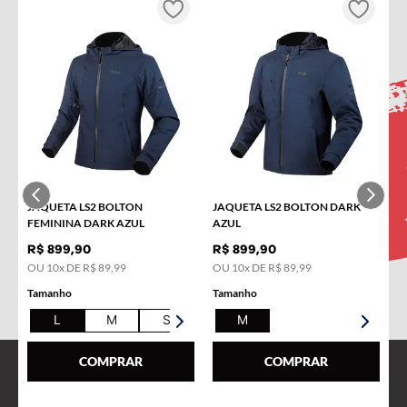
INSCREVA-SE NA NOSSA
NEWSLETTER!
Receba novidades e promoções por e-mail e seja avisado
em primeira mão!
Nome
JAQUETA LS2 BOLTON
JAQUETA LS2 BOLTON DARK
E-mail
FEMININA DARK AZUL
AZUL
R$
899
,
90
R$
899
,
90
OU
10
x DE
R$
89
,
99
OU
10
x DE
R$
89
,
99
Tamanho
Tamanho
L
M
S
XL
M
COMPRAR
COMPRAR