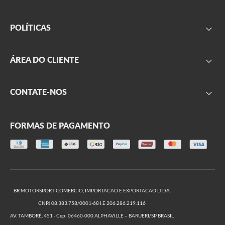
FAQ
POLÍTICAS
Sobre nós
Parceiros
Frete
ÁREA DO CLIENTE
Onde encontrar
Garantia
Segurança
Minha conta
CONTATE-NOS
Privacidade
Meus pedidos
Produtos outlet
Formulário de contato
Trocas e Devoluções
FORMAS DE PAGAMENTO
(11) 2666-2999
(11) 2666-2974
De segunda a sexta, das 09h às 17h
BR MOTORSPORT COMERCIO, IMPORTACAO E EXPORTACAO LTDA.
CNPJ 08.383.758/0001-68 I.E 206.286.219.116
AV. TAMBORÉ, 451 - Cep: 06460-000 ALPHAVILLE – BARUERI/SP BRASIL