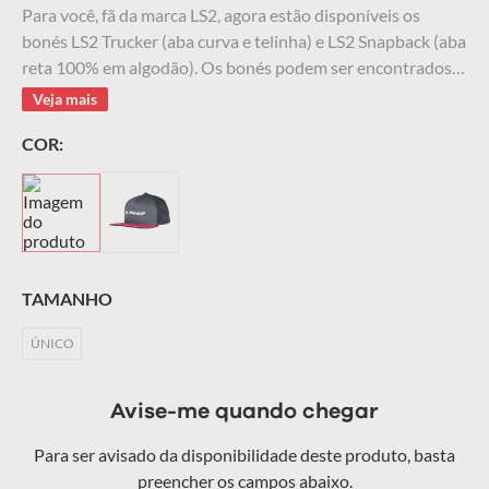
Para você, fã da marca LS2, agora estão disponíveis os
9
º
starwar
bonés LS2 Trucker (aba curva e telinha) e LS2 Snapback (aba
reta 100% em algodão). Os bonés podem ser encontrados
10
º
capacete masculino
em ambas as versões todo preto ou na versão tricolor.
Veja mais
COR:
TAMANHO
ÚNICO