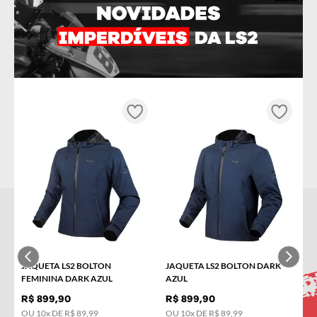
OU
10
x DE
R$
69
,
99
Tamanho
L
M
S
COMPRAR
INSCREVA-SE NA NOSSA
NEWSLETTER!
JAQUETA LS2 BOLTON
JAQUETA LS2 BOLTON DARK
Receba novidades e promoções por e-mail e seja avisado
FEMININA DARK AZUL
AZUL
em primeira mão!
R$
899
,
90
R$
899
,
90
OU
10
x DE
R$
89
,
99
OU
10
x DE
R$
89
,
99