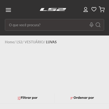
O que você procura?
Termos mais buscados
LS2
VESTUÁRIO
LUVAS
1
º
capacete ls2
2
º
capacetes
3
º
draze
4
º
capacete
5
º
capacete feminino
6
º
stream ii
Filtrar
Ordenar por
7
º
ff358
8
º
advant