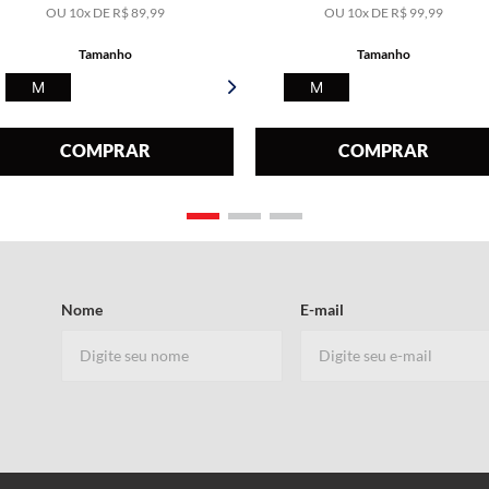
OU
10
x DE
R$
89
,
99
OU
10
x DE
R$
99
,
99
Tamanho
Tamanho
M
M
COMPRAR
COMPRAR
Nome
E-mail