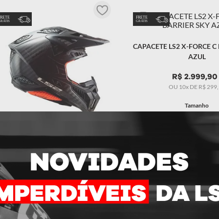
 masculino
CAPACETE LS2 X-FORCE C
AZUL
R$
2
.
999
,
90
OU
10
x DE
R$
299
,
Tamanho
56/S
58/M
60
CAPACETE LS2 X-FORCE C SOLID
CARBON
R$
2
.
999
,
90
OU
10
x DE
R$
299
,
99
Tamanho
56/S
62/XL