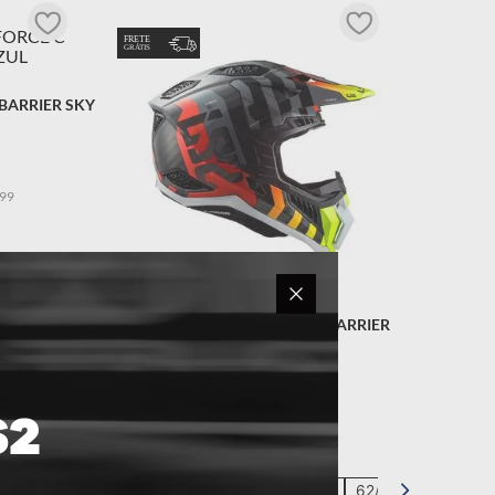
 BARRIER SKY
99
/L
62/XL
CAPACETE LS2 X-FORCE C BARRIER
AMARELO
R$
2
.
999
,
90
OU
10
x DE
R$
299
,
99
Tamanho
56/S
58/M
60/L
62/XL