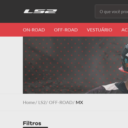
O que você proc
Termos m
ON-ROAD
OFF-ROAD
VESTUÁRIO
AC
1
º
capacete 
2
º
capacete
3
º
draze
4
º
capacete
5
º
capacete
6
º
stream ii
LS2
OFF-ROAD
MX
7
º
ff358
8
º
advant
Filtros
9
º
starwar