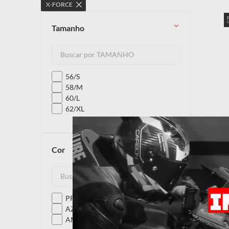
X-FORCE
10
º
capacete
tamanho
56/S
58/M
60/L
62/XL
cor
PRETO
AZUL
AMARELO