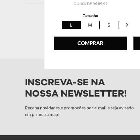
OU
10
x DE
R$
89
,
99
Tamanho
L
M
S
XL
COMPRAR
INSCREVA-SE NA
NOSSA NEWSLETTER!
Receba novidades e promoções por e-mail e seja avisado
em primeira mão!