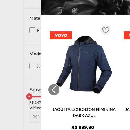
material
FIBRA DE CARBONO
modelos
X-FORCE
faixas de preço
R$ 3.479,00
R$ 3.480,00
JAQUETA LS2 BOLTON FEMININA
JA
DARK AZUL
R$
R$
R$
899
,
90