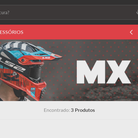
ura?
ais buscados
ESSÓRIOS
ls2
s
 feminino
3
Produtos