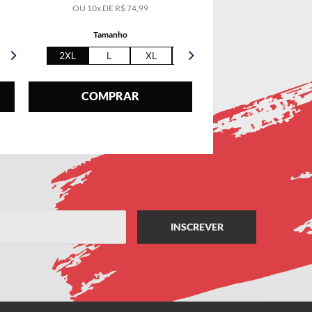
OU
10
x DE
R$
74
,
99
Tamanho
2XL
L
XL
5XL
COMPRAR