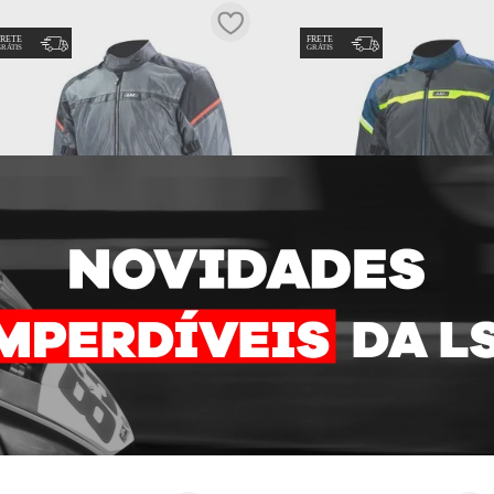
 masculino
JAQUETA LS2 RIVA CINZA
JAQUETA LS2 RIVA CIN
R$
1
.
199
,
90
OU
10
x DE
R$
119
,
99
Tamanho
2XL
3XL
L
M
S
XL