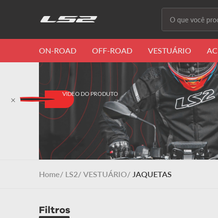
O que você proc
Termos m
ON-ROAD
OFF-ROAD
VESTUÁRIO
AC
1
º
capacete 
2
º
capacete
3
º
draze
4
º
capacete
5
º
capacete
6
º
stream ii
LS2
VESTUÁRIO
JAQUETAS
7
º
ff358
8
º
advant
Filtros
9
º
starwar