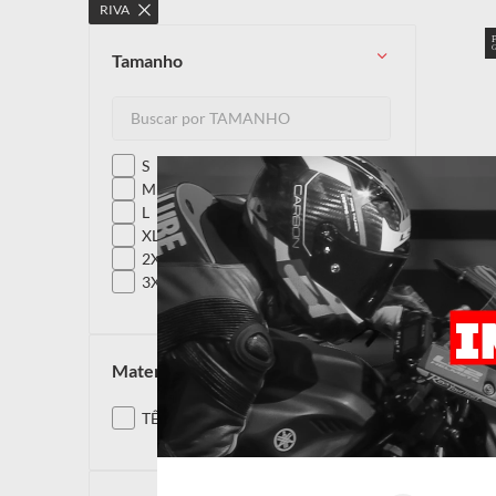
RIVA
10
º
capacete
tamanho
S
M
L
XL
2XL
3XL
material
TÊXTIL