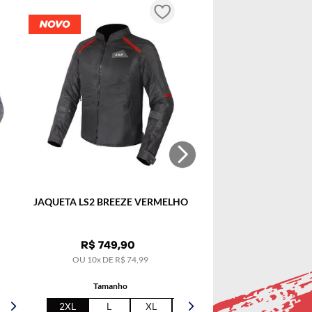
EL
JAQUETA LS2 BREEZE VERMELHO
R$
749
,
90
OU
10
x DE
R$
74
,
99
Tamanho
2XL
L
XL
5XL