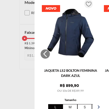
modelos
RIVA
faixas de preço
R$ 1.391,00
R$ 1.400,00
R$
R$
JAQUETA LS2 BOLTON FEMININA
JA
DARK AZUL
R$
899
,
90
OU
10
x DE
R$
89
,
99
Tamanho
L
M
S
XL