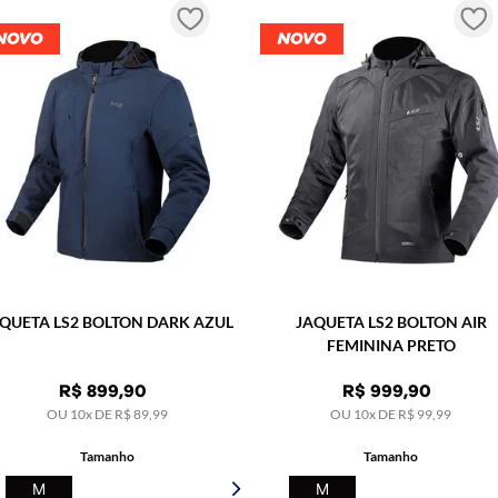
COMPRAR
INDISPONÍV
QUETA LS2 BOLTON DARK AZUL
JAQUETA LS2 BOLTON AIR
FEMININA PRETO
R$
899
,
90
R$
999
,
90
OU
10
x DE
R$
89
,
99
OU
10
x DE
R$
99
,
99
Tamanho
Tamanho
M
M