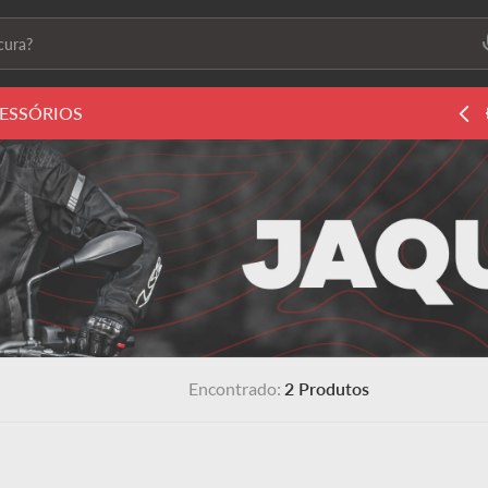
ura?
ais buscados
ESSÓRIOS
5% de desconto nos pagamentos a vista
ls2
s
 feminino
2
Produtos