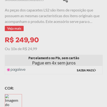
9
º
starwar
As peças dos capacetes LS2 são itens de reposição que
possuem as mesmas características dos itens originais que
10
º
capacete masculino
acompanham o produto. Este acessório serve para o
Capacete LS2 VALIANT II FF900, esse é um item removível,
Veja mais
garantindo fácil manutenção e segurança durante a
pilotagem.
R$
249
,
90
Ou
10
x de
R$
24
,
99
COR: