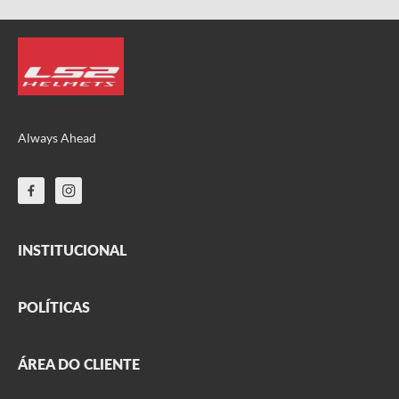
Always Ahead
INSTITUCIONAL
FAQ
POLÍTICAS
Sobre nós
Parceiros
Frete
ÁREA DO CLIENTE
Onde encontrar
Garantia
Segurança