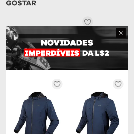
GOSTAR
FORRAÇÃO SUPERIOR COM
TRAVA CAPACETE LS2 CLASSIC
R$
69
,
90
OU
6
x DE
R$
11
,
65
Tamanho
54/XS
60/L
61/XL