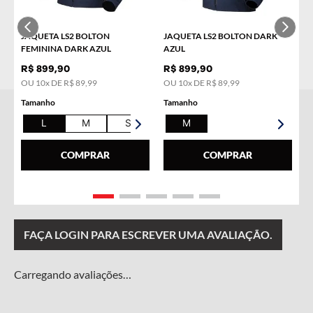
COMPRAR
JAQUETA LS2 BOLTON
JAQUETA LS2 BOLTON DARK
FEMININA DARK AZUL
AZUL
R$
899
,
90
R$
899
,
90
OU
10
x DE
R$
89
,
99
OU
10
x DE
R$
89
,
99
Tamanho
Tamanho
L
M
S
XL
M
COMPRAR
COMPRAR
Carregando…
FAÇA LOGIN PARA ESCREVER UMA AVALIAÇÃO.
Carregando avaliações…