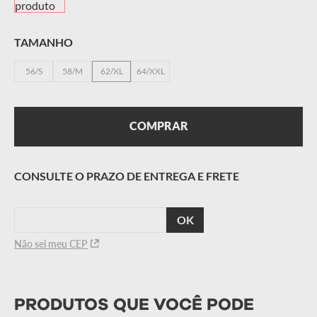
TAMANHO
56/S
58/M
62/XL
64/XXL
COMPRAR
CALCULAR
O FRETE
Não sei meu CEP
PRODUTOS QUE VOCÊ PODE