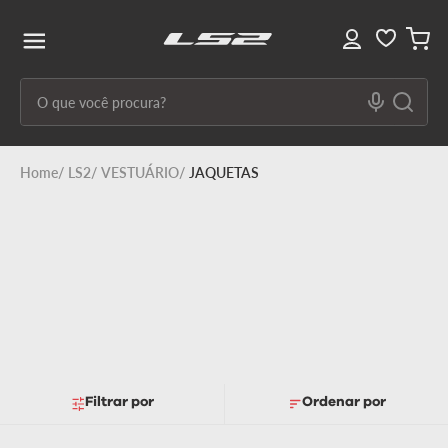
O que você procura?
Termos mais buscados
LS2
VESTUÁRIO
JAQUETAS
1
º
capacete ls2
2
º
capacetes
3
º
draze
4
º
capacete
5
º
capacete feminino
6
º
stream ii
Filtrar
Ordenar por
7
º
ff358
8
º
advant