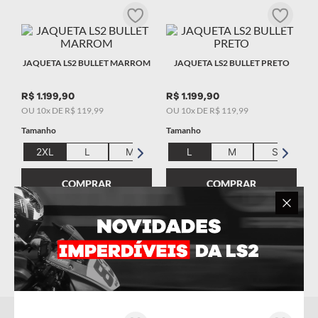
9
º
starwar
10
º
capacete masculino
JAQUETA LS2 BULLET MARROM
JAQUETA LS2 BULLET PRETO
R$
1
.
199
,
90
R$
1
.
199
,
90
OU
10
x DE
R$
119
,
99
OU
10
x DE
R$
119
,
99
Tamanho
Tamanho
2XL
L
M
S
L
M
S
COMPRAR
COMPRAR