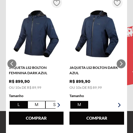
INSCREVA-SE NA NOSSA
NEWSLETTER!
Receba novidades e promoções por e-mail e seja avisado
em primeira mão!
Nome
JAQUETA LS2 BOLTON
JAQUETA LS2 BOLTON DARK
E-mail
FEMININA DARK AZUL
AZUL
R$
899
,
90
R$
899
,
90
OU
10
x DE
R$
89
,
99
OU
10
x DE
R$
89
,
99
Tamanho
Tamanho
L
M
S
XL
M
COMPRAR
COMPRAR