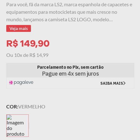
Para você, fã da marca LS2, marca espanhola de capacetes e
9
º
starwar
equipamentos para motocicletas que mais cresce no
mundo, lançamos a camiseta LS2 LOGO, modelo
10
º
capacete masculino
confeccionado 100% em algodão, com costuras reforçadas.
Veja mais
R$
149
,
90
Ou
10
x de
R$
14
,
99
COR:
VERMELHO