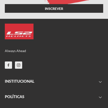
Always Ahead
INSTITUCIONAL
FAQ
POLÍTICAS
Sobre nós
Parceiros
Frete