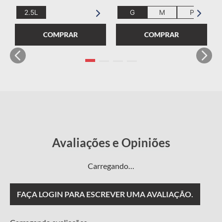
2.5L
G
M
P
G
COMPRAR
COMPRAR
Carregando…
FAÇA LOGIN PARA ESCREVER UMA AVALIAÇÃO.