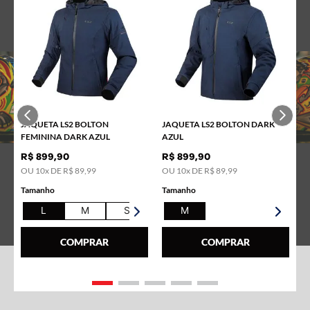
JAQUETA LS2 BOLTON
JAQUETA LS2 BOLTON DARK
FEMININA DARK AZUL
AZUL
R$
899
,
90
R$
899
,
90
OU
10
x DE
R$
89
,
99
OU
10
x DE
R$
89
,
99
Tamanho
Tamanho
L
M
S
XL
M
COMPRAR
COMPRAR
COMPLETE SEU LOOK LS2