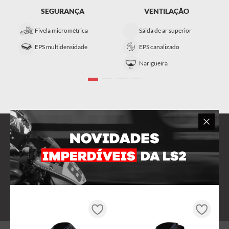
SEGURANÇA
VENTILAÇÃO
Fivela micrométrica
Sáida de ar superior
EPS multidensidade
EPS canalizado
Narigueira
Play