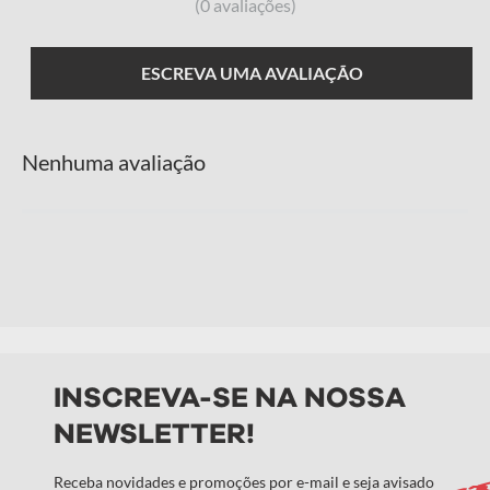
(0 avaliações)
ESCREVA UMA AVALIAÇÃO
Nenhuma avaliação
Adicionar avaliação
Título
Avalie o produto de 1 a 5 estrelas
★
★
★
★
★
INSCREVA-SE NA NOSSA
NEWSLETTER!
Seu nome
Receba novidades e promoções por e-mail e seja avisado