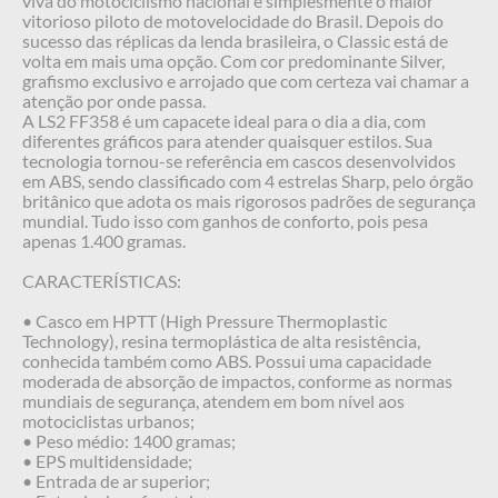
viva do motociclismo nacional e simplesmente o maior
vitorioso piloto de motovelocidade do Brasil. Depois do
sucesso das réplicas da lenda brasileira, o Classic está de
volta em mais uma opção. Com cor predominante Silver,
grafismo exclusivo e arrojado que com certeza vai chamar a
atenção por onde passa.
A LS2 FF358 é um capacete ideal para o dia a dia, com
diferentes gráficos para atender quaisquer estilos. Sua
tecnologia tornou-se referência em cascos desenvolvidos
em ABS, sendo classificado com 4 estrelas Sharp, pelo órgão
britânico que adota os mais rigorosos padrões de segurança
mundial. Tudo isso com ganhos de conforto, pois pesa
apenas 1.400 gramas.
CARACTERÍSTICAS:
• Casco em HPTT (High Pressure Thermoplastic
Technology), resina termoplástica de alta resistência,
conhecida também como ABS. Possui uma capacidade
moderada de absorção de impactos, conforme as normas
mundiais de segurança, atendem em bom nível aos
motociclistas urbanos;
• Peso médio: 1400 gramas;
• EPS multidensidade;
• Entrada de ar superior;