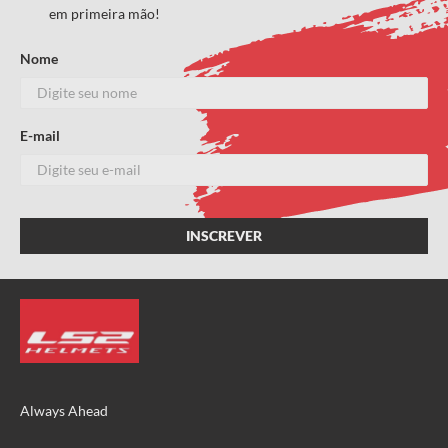
em primeira mão!
Endereço de email
Nome
E-mail
Escreva uma avaliação
ENVIAR AVALIAÇÃO
Always Ahead