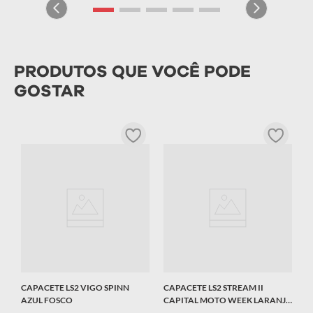
PRODUTOS QUE VOCÊ PODE
GOSTAR
C
V
R
T
CAPACETE LS2 VIGO SPINN
CAPACETE LS2 STREAM II
AZUL FOSCO
CAPITAL MOTO WEEK LARANJA
FOSCO