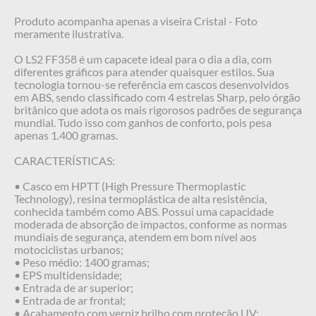
Produto acompanha apenas a viseira Cristal - Foto
meramente ilustrativa.
O LS2 FF358 é um capacete ideal para o dia a dia, com
diferentes gráficos para atender quaisquer estilos. Sua
tecnologia tornou-se referência em cascos desenvolvidos
em ABS, sendo classificado com 4 estrelas Sharp, pelo órgão
britânico que adota os mais rigorosos padrões de segurança
mundial. Tudo isso com ganhos de conforto, pois pesa
apenas 1.400 gramas.
CARACTERÍSTICAS:
• Casco em HPTT (High Pressure Thermoplastic
Technology), resina termoplástica de alta resistência,
conhecida também como ABS. Possui uma capacidade
moderada de absorção de impactos, conforme as normas
mundiais de segurança, atendem em bom nível aos
motociclistas urbanos;
• Peso médio: 1400 gramas;
• EPS multidensidade;
• Entrada de ar superior;
• Entrada de ar frontal;
• Acabamento com verniz brilho com proteção UV;