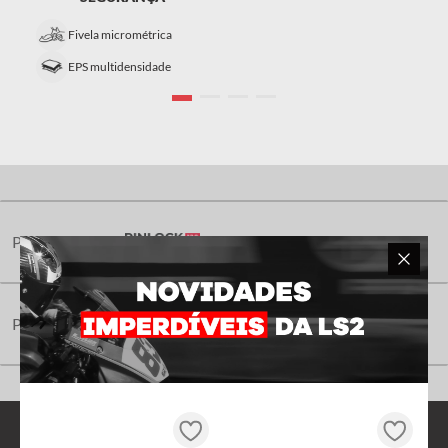
Fivela micrométrica
EPS multidensidade
Pergunta aqui
Pergunta aqui