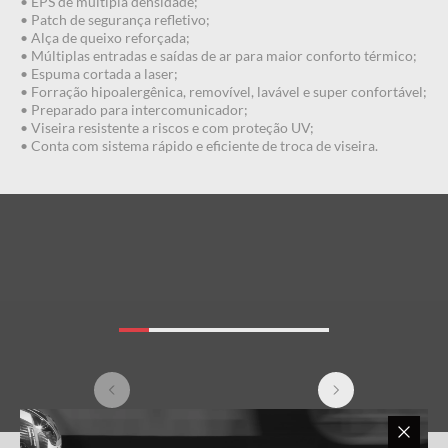
• EPS de múltipla densidade;
• Patch de segurança refletivo;
• Alça de queixo reforçada;
• Múltiplas entradas e saídas de ar para maior conforto térmico;
• Espuma cortada a laser;
• Forração hipoalergênica, removível, lavável e super confortável;
• Preparado para intercomunicador;
• Viseira resistente a riscos e com proteção UV;
• Conta com sistema rápido e eficiente de troca de viseira.