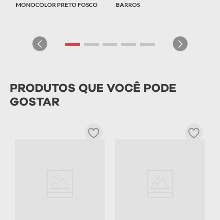
MONOCOLOR PRETO FOSCO
BARROS
PRODUTOS QUE VOCÊ PODE
GOSTAR
C
M
R
T