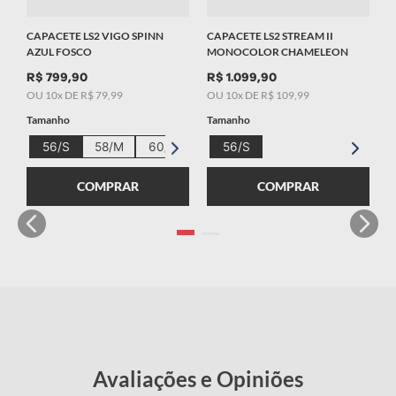
CAPACETE LS2 VIGO SPINN
CAPACETE LS2 STREAM II
AZUL FOSCO
MONOCOLOR CHAMELEON
R$
799
,
90
R$
1
.
099
,
90
OU
10
x DE
R$
79
,
99
OU
10
x DE
R$
109
,
99
Tamanho
Tamanho
56/S
58/M
60/L
62/XL
56/S
COMPRAR
COMPRAR