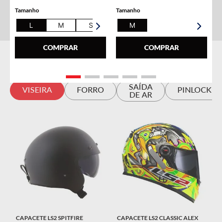
Tamanho
Tamanho
L
M
S
XL
M
COMPRAR
COMPRAR
ACESSÓRIOS
SAÍDA
VISEIRA
FORRO
PINLOCK
DE AR
CAPACETE LS2 SPITFIRE
CAPACETE LS2 CLASSIC ALEX