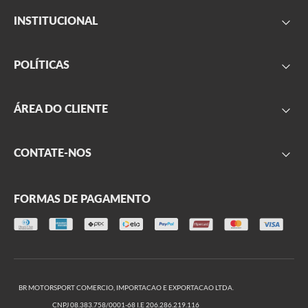
INSTITUCIONAL
FAQ
POLÍTICAS
Sobre nós
Parceiros
Frete
ÁREA DO CLIENTE
Onde encontrar
Garantia
Segurança
Minha conta
CONTATE-NOS
Privacidade
Meus pedidos
Produtos outlet
Formulário de contato
Trocas e Devoluções
FORMAS DE PAGAMENTO
(11) 2666-2999
(11) 2666-2974
De segunda a sexta, das 09h às 17h
BR MOTORSPORT COMERCIO, IMPORTACAO E EXPORTACAO LTDA.
CNPJ 08.383.758/0001-68 I.E 206.286.219.116