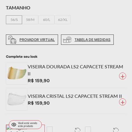
confortável; • Preparado para intercomunicador; • Viseira
TAMANHO
resistente a riscos e com proteção UV; • Conta com sistema
rápido e eficiente de troca de viseira.
56/S
58/M
60/L
62/XL
PROVADOR VIRTUAL
TABELA DE MEDIDAS
Complete seu look
VISEIRA DOURADA LS2 CAPACETE STREAM
II
+
R$
159
,
90
VISEIRA CRISTAL LS2 CAPACETE STREAM II
+
R$
159
,
90