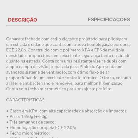
ESPECIFICAÇÕES
DESCRIÇÃO
Capacete fechado com estilo elegante projetado para pilotagem
em estrada e cidade que conta com a nova homologação europeia
ECE 22.06. Construído com o polímero KPA e EPS de múltipla
densidade, proporciona uma excelente segurança tanto na cidade
quanto na estrada. Conta com uma resistente viseira dupla com
amplo campo de visão preparada para Pinlock. Apresenta um
avançado sistema de ventilação, com ótimo fluxo de ar
proporcionando um excelente conforto térmico. O forro, cortado
a laser é antibacteriano e removível para melhor higienização.
Conta com fecho micrométrico para um ajuste perfeito.
CARACTERÍSTICAS:
• Casco em KPA, com alta capacidade de absorção de impactos;
• Peso: 1550g (+-50g);
• Três tamanhos de casco;
• Homologação europeia ECE 22.06;
• Fecho micrométrico;