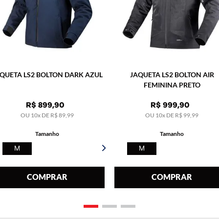
QUETA LS2 BOLTON DARK AZUL
JAQUETA LS2 BOLTON AIR
FEMININA PRETO
R$
899
,
90
R$
999
,
90
OU
10
x DE
R$
89
,
99
OU
10
x DE
R$
99
,
99
Tamanho
Tamanho
M
M
COMPRAR
COMPRAR