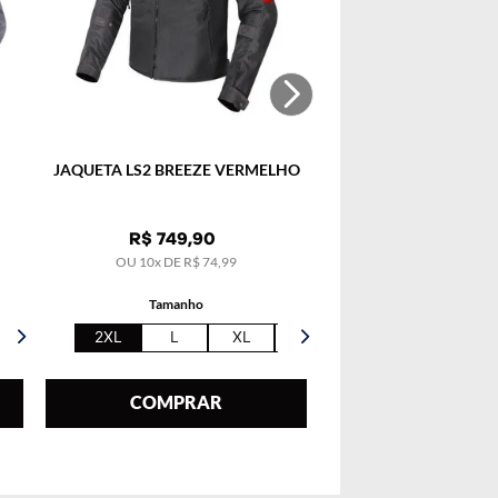
JAQUETA LS2 BREEZE VERMELHO
R$
749
,
90
OU
10
x DE
R$
74
,
99
Tamanho
2XL
L
XL
5XL
COMPRAR