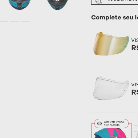
Complete seu l
VI
R
VI
R