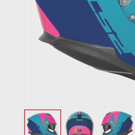
10
º
capacete