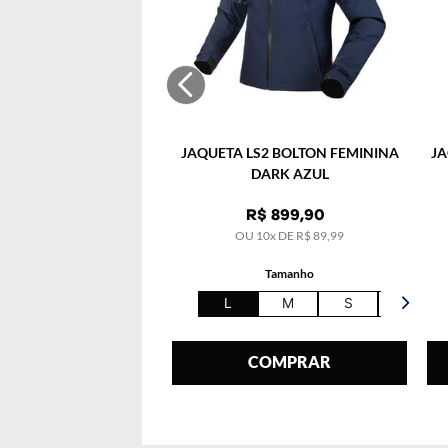
JAQUETA LS2 BOLTON FEMININA
JA
DARK AZUL
R$
899
,
90
OU
10
x DE
R$
89
,
99
Tamanho
L
M
S
XL
COMPRAR