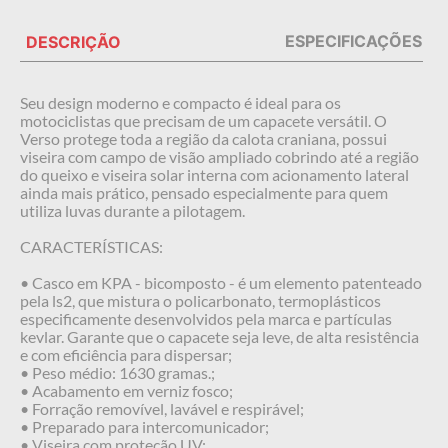
ESPECIFICAÇÕES
DESCRIÇÃO
Seu design moderno e compacto é ideal para os
motociclistas que precisam de um capacete versátil. O
Verso protege toda a região da calota craniana, possui
viseira com campo de visão ampliado cobrindo até a região
do queixo e viseira solar interna com acionamento lateral
ainda mais prático, pensado especialmente para quem
utiliza luvas durante a pilotagem.
CARACTERÍSTICAS:
• Casco em KPA - bicomposto - é um elemento patenteado
pela ls2, que mistura o policarbonato, termoplásticos
especificamente desenvolvidos pela marca e partículas
kevlar. Garante que o capacete seja leve, de alta resistência
e com eficiência para dispersar;
• Peso médio: 1630 gramas.;
• Acabamento em verniz fosco;
• Forração removível, lavável e respirável;
• Preparado para intercomunicador;
• Viseira com proteção UV;