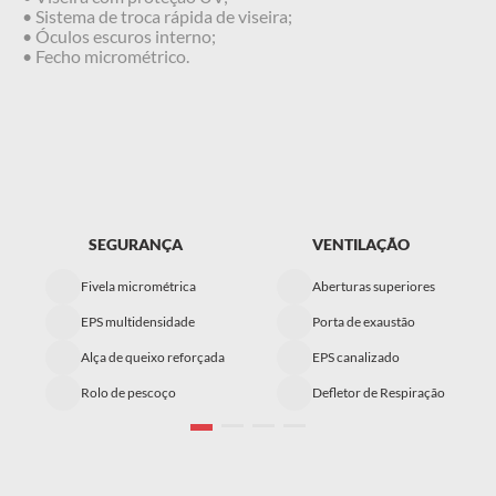
• Sistema de troca rápida de viseira;
• Óculos escuros interno;
• Fecho micrométrico.
SEGURANÇA
VENTILAÇÃO
Fivela micrométrica
Aberturas superiores
EPS multidensidade
Porta de exaustão
Alça de queixo reforçada
EPS canalizado
Rolo de pescoço
Defletor de Respiração