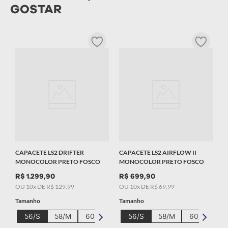
GOSTAR
C
V
R
T
CAPACETE LS2 DRIFTER
CAPACETE LS2 AIRFLOW II
MONOCOLOR PRETO FOSCO
MONOCOLOR PRETO FOSCO
R$
1
.
299
,
90
R$
699
,
90
OU
10
x DE
R$
129
,
99
OU
10
x DE
R$
69
,
99
Tamanho
Tamanho
56/S
58/M
60/L
62/XL
56/S
58/M
60/L