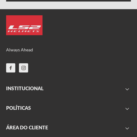
Always Ahead
INSTITUCIONAL
FAQ
POLÍTICAS
Sobre nós
Parceiros
Frete
ÁREA DO CLIENTE
Onde encontrar
Garantia