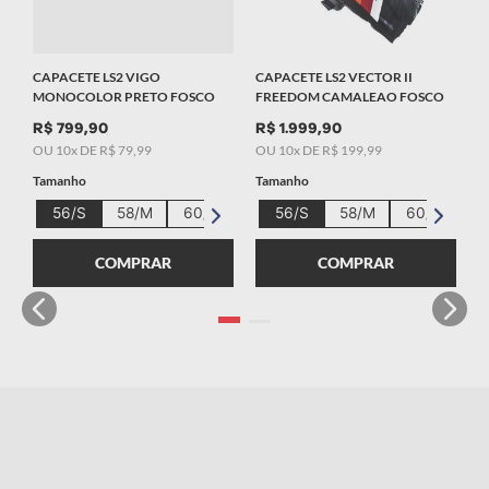
CAPACETE LS2 VIGO
CAPACETE LS2 VECTOR II
MONOCOLOR PRETO FOSCO
FREEDOM CAMALEAO FOSCO
R$
799
,
90
R$
1
.
999
,
90
OU
10
x DE
R$
79
,
99
OU
10
x DE
R$
199
,
99
Tamanho
Tamanho
56/S
58/M
60/L
56/S
58/M
60/L
62
COMPRAR
COMPRAR