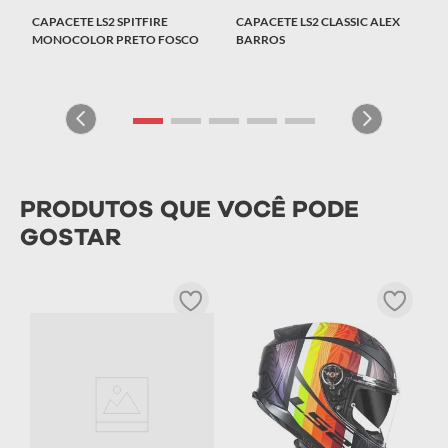
CAPACETE LS2 SPITFIRE
CAPACETE LS2 CLASSIC ALEX
MONOCOLOR PRETO FOSCO
BARROS
PRODUTOS QUE VOCÊ PODE
GOSTAR
C
C
R
T