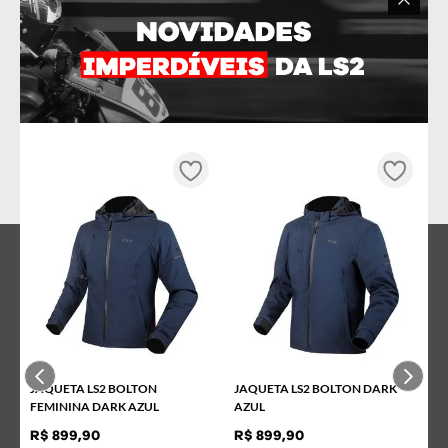
VENTILAÇÃO
Sáida de ar superior
EPS canalizado
Narigueira
JAQUETA LS2 BOLTON
JAQUETA LS2 BOLTON DARK
FEMININA DARK AZUL
AZUL
R$
899
,
90
R$
899
,
90