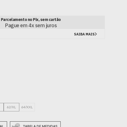
62/XL
64/XXL
AL
TABELA DE MEDIDAS