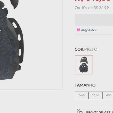
 masculino
Ou
10
x de
R$
34
,
99
COR:
PRETO
TAMANHO
56/S
58/M
60/L
PROVADOR VIRTU