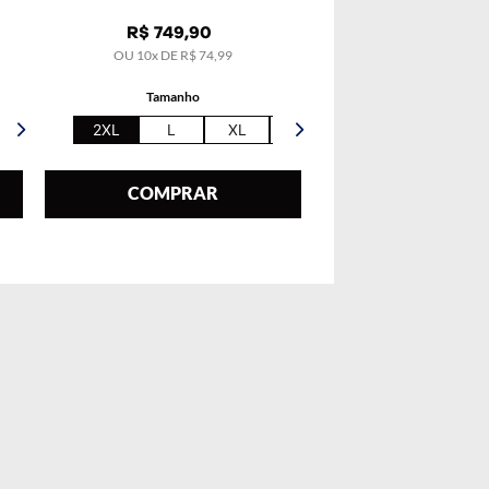
R$
749
,
90
OU
10
x DE
R$
74
,
99
Tamanho
2XL
L
XL
5XL
COMPRAR