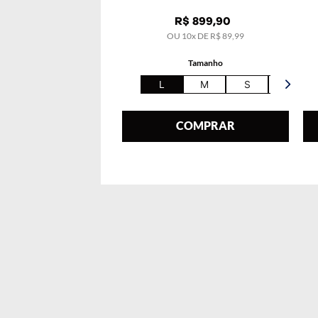
R$
899
,
90
OU
10
x DE
R$
89
,
99
Tamanho
L
M
S
XL
COMPRAR