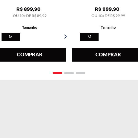
R$
899
,
90
R$
999
,
90
OU
10
x DE
R$
89
,
99
OU
10
x DE
R$
99
,
99
Tamanho
Tamanho
M
M
COMPRAR
COMPRAR