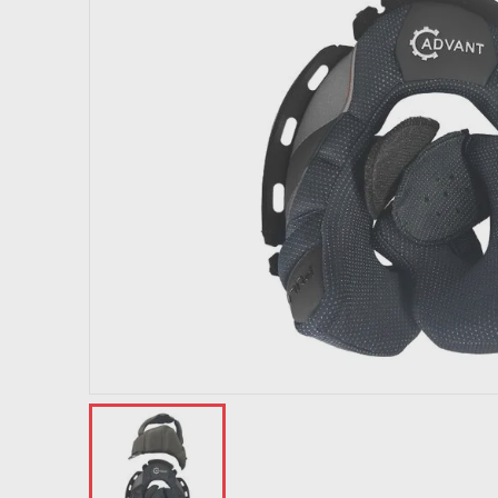
10
º
capacete