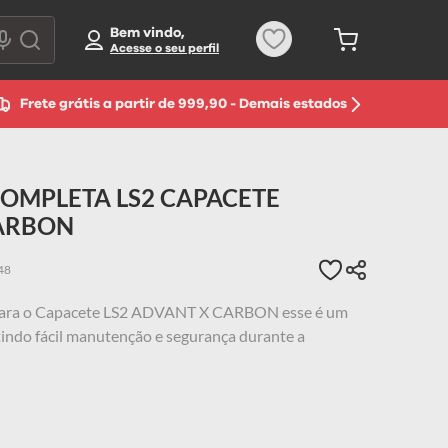
Bem vindo,
Frete grátis a partir de 999,90 - Demais estados
OMPLETA LS2 CAPACETE
ARBON
48
 para o Capacete LS2 ADVANT X CARBON esse é um
tindo fácil manutenção e segurança durante a