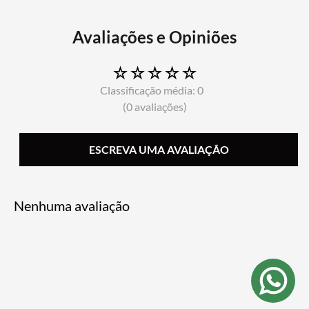
☆
☆
☆
☆
☆
Classificação média: 0
(0 avaliações)
ESCREVA UMA AVALIAÇÃO
Nenhuma avaliação
Adicionar avaliação
Título