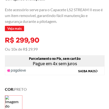
Este acessório serve para o Capacete LS2 STREAM II esse é
um item removível, garantindo fácil manutenção e
segurança durante a pilotagem.
Veja mais
R$
299
,
90
Ou
10
x de
R$
29
,
99
COR:
PRETO