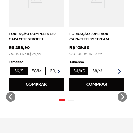
T
62/XL
FORRAÇÃO COMPLETA LS2
FORRAÇÃO SUPERIOR
CAPACETE STROBE II
CAPACETE LS2 STREAM
R$
299
,
90
R$
109
,
90
OU
10
x DE
R$
29
,
99
OU
10
x DE
R$
10
,
99
Tamanho
Tamanho
56/S
58/M
60/L
62/XL
54/XS
58/M
COMPRAR
COMPRAR