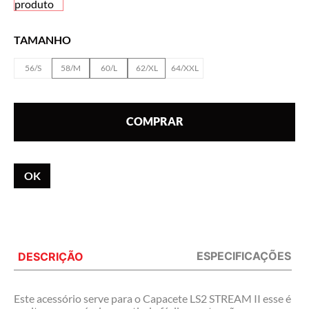
TAMANHO
56/S
58/M
60/L
62/XL
64/XXL
COMPRAR
CALCULAR
O FRETE
ESPECIFICAÇÕES
DESCRIÇÃO
Este acessório serve para o Capacete LS2 STREAM II esse é