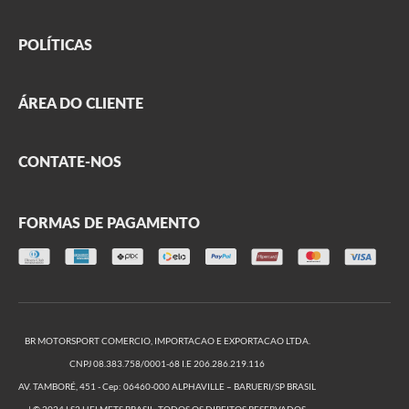
FAQ
POLÍTICAS
Sobre nós
Parceiros
Frete
ÁREA DO CLIENTE
Onde encontrar
Garantia
Segurança
Minha conta
CONTATE-NOS
Privacidade
Meus pedidos
Produtos outlet
Formulário de contato
Trocas e Devoluções
FORMAS DE PAGAMENTO
(11) 2666-2999
(11) 2666-2974
De segunda a sexta, das 09h às 17h
BR MOTORSPORT COMERCIO, IMPORTACAO E EXPORTACAO LTDA.
CNPJ 08.383.758/0001-68 I.E 206.286.219.116
AV. TAMBORÉ, 451 - Cep: 06460-000 ALPHAVILLE – BARUERI/SP BRASIL