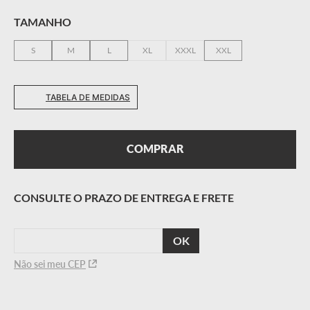
colocação/remoção; • Compatível com tela sensível ao
TAMANHO
toque; •Ideal para a estação do ano verão. Material •
Exterior: Malha respirável 3D e couro sintético. • Interior:
S
M
L
XL
XXXL
XXL
Forro de tricô.
TABELA DE MEDIDAS
COMPRAR
CALCULAR
O FRETE
Não sei meu CEP