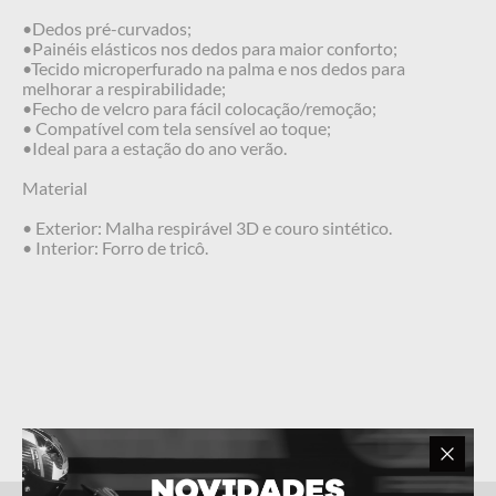
•Dedos pré-curvados;
•Painéis elásticos nos dedos para maior conforto;
•Tecido microperfurado na palma e nos dedos para
melhorar a respirabilidade;
•Fecho de velcro para fácil colocação/remoção;
• Compatível com tela sensível ao toque;
•Ideal para a estação do ano verão.
Material
• Exterior: Malha respirável 3D e couro sintético.
• Interior: Forro de tricô.