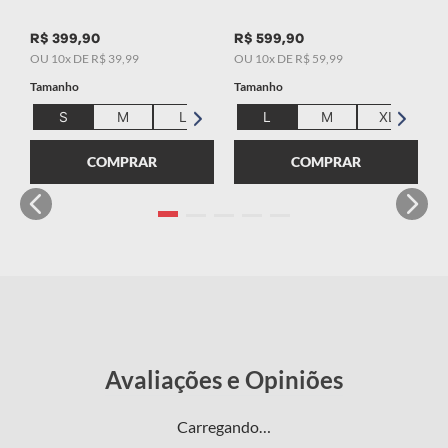
R$
399
,
90
R$
599
,
90
OU
10
x DE
R$
39
,
99
OU
10
x DE
R$
59
,
99
Tamanho
Tamanho
S
M
L
XL
L
2XL
M
XL
COMPRAR
COMPRAR
Carregando…