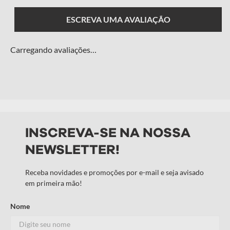
ESCREVA UMA AVALIAÇÃO
Carregando avaliações…
Adicionar avaliação
Título
INSCREVA-SE NA NOSSA
NEWSLETTER!
Avalie o produto de 1 a 5 estrelas
★
★
★
★
★
Receba novidades e promoções por e-mail e seja avisado
em primeira mão!
Seu nome
Nome