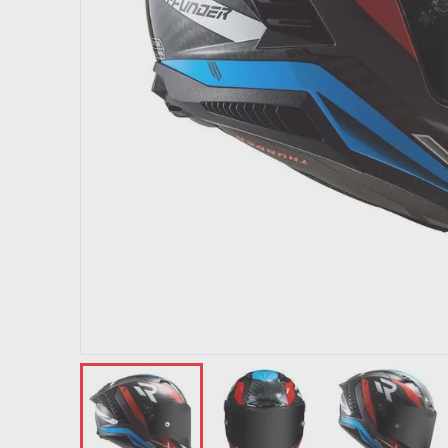
10
º
capacete