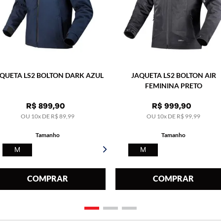
QUETA LS2 BOLTON DARK AZUL
JAQUETA LS2 BOLTON AIR
FEMININA PRETO
R$
899
,
90
R$
999
,
90
OU
10
x DE
R$
89
,
99
OU
10
x DE
R$
99
,
99
Tamanho
Tamanho
M
M
COMPRAR
COMPRAR