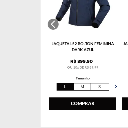
JAQUETA LS2 BOLTON FEMININA
JA
DARK AZUL
R$
899
,
90
OU
10
x DE
R$
89
,
99
Tamanho
L
M
S
XL
COMPRAR