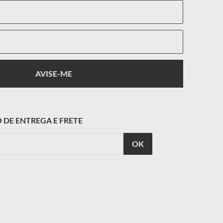
be tratamentos anti-risco, proteção UV, preparação
a laser,
oalergênico e pode ser removível para lavagem. Sua
ntegra 99% de prata metálica na camada superficial
CALCULAR
O FRETE