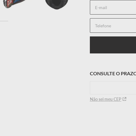
A viseira também rece
para Pinlock® e Tear-off. Toda forração do THUNDER é cortada 
recebe tratamento hip
tecnologia XSTATIC® i
da forração.
Não sei meu CEP