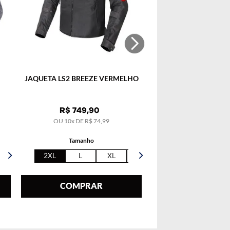
JAQUETA LS2 BREEZE VERMELHO
R$
749
,
90
OU
10
x DE
R$
74
,
99
Tamanho
2XL
L
XL
5XL
COMPRAR