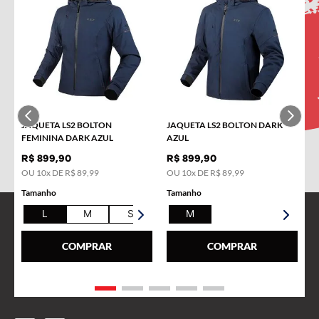
em primeira mão!
Nome
E-mail
JAQUETA LS2 BOLTON
JAQUETA LS2 BOLTON DARK
FEMININA DARK AZUL
AZUL
R$
899
,
90
R$
899
,
90
OU
10
x DE
R$
89
,
99
OU
10
x DE
R$
89
,
99
Tamanho
Tamanho
L
M
S
XL
M
COMPRAR
COMPRAR
Always Ahead