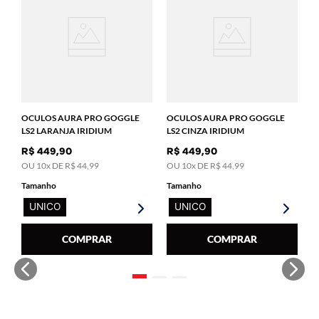
L
R
T
OCULOS AURA PRO GOGGLE
OCULOS AURA PRO GOGGLE
LS2 LARANJA IRIDIUM
LS2 CINZA IRIDIUM
R$
449
,
90
R$
449
,
90
OU
10
x DE
R$
44
,
99
OU
10
x DE
R$
44
,
99
Tamanho
Tamanho
UNICO
UNICO
COMPRAR
COMPRAR