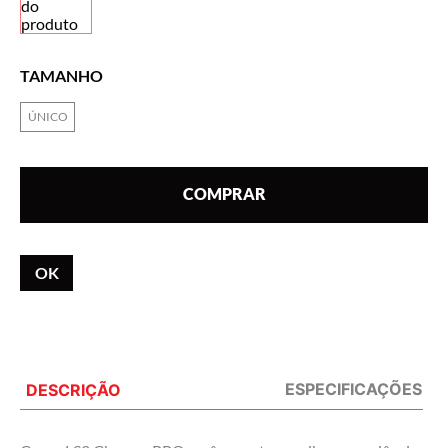
Conta com tecnologia OTG (pode ser usado sobre óculos de
grau); • Óculos montado com a viseira irídio; • Acompanha
lente transparente extra; • Conta com kit de tear-off (10
TAMANHO
unidades); • Bolsa para transporte.
ÚNICO
COMPRAR
CALCULAR
O FRETE
ESPECIFICAÇÕES
DESCRIÇÃO