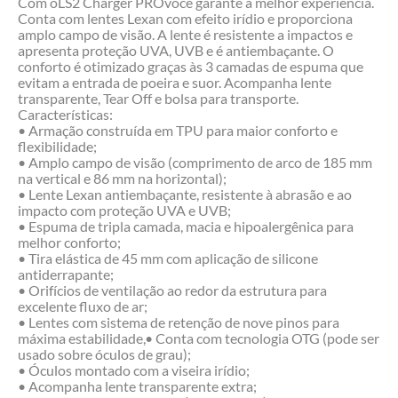
Com oLS2 Charger PROvocê garante a melhor experiência.
Conta com lentes Lexan com efeito irídio e proporciona
amplo campo de visão. A lente é resistente a impactos e
apresenta proteção UVA, UVB e é antiembaçante. O
conforto é otimizado graças às 3 camadas de espuma que
evitam a entrada de poeira e suor. Acompanha lente
transparente, Tear Off e bolsa para transporte.
Características:
• Armação construída em TPU para maior conforto e
flexibilidade;
• Amplo campo de visão (comprimento de arco de 185 mm
na vertical e 86 mm na horizontal);
• Lente Lexan antiembaçante, resistente à abrasão e ao
impacto com proteção UVA e UVB;
• Espuma de tripla camada, macia e hipoalergênica para
melhor conforto;
• Tira elástica de 45 mm com aplicação de silicone
antiderrapante;
• Orifícios de ventilação ao redor da estrutura para
excelente fluxo de ar;
• Lentes com sistema de retenção de nove pinos para
máxima estabilidade,• Conta com tecnologia OTG (pode ser
usado sobre óculos de grau);
• Óculos montado com a viseira irídio;
• Acompanha lente transparente extra;