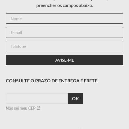
Conta com tecnologia OTG (pode ser usado sobre óculos de
grau); • Óculos montado com a viseira irídio; • Acompanha
lente transparente extra; • Conta com kit de tear-off (10
unidades); • Bolsa para transporte.
CALCULAR
O FRETE
Não sei meu CEP