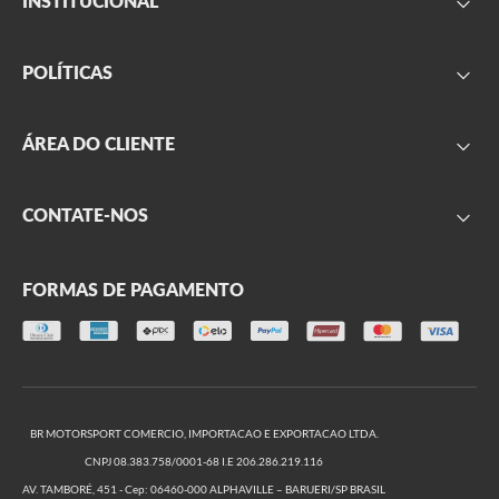
INSTITUCIONAL
FAQ
POLÍTICAS
Sobre nós
Parceiros
Frete
ÁREA DO CLIENTE
Onde encontrar
Garantia
Segurança
Minha conta
CONTATE-NOS
Privacidade
Meus pedidos
Produtos outlet
Formulário de contato
Trocas e Devoluções
FORMAS DE PAGAMENTO
(11) 2666-2999
(11) 2666-2974
De segunda a sexta, das 09h às 17h
BR MOTORSPORT COMERCIO, IMPORTACAO E EXPORTACAO LTDA.
CNPJ 08.383.758/0001-68 I.E 206.286.219.116
AV. TAMBORÉ, 451 - Cep: 06460-000 ALPHAVILLE – BARUERI/SP BRASIL