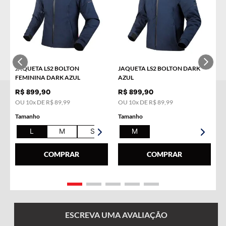
COMPRAR
COMPRAR
JAQUETA LS2 BOLTON
JAQUETA LS2 BOLTON DARK
FEMININA DARK AZUL
AZUL
R$
899
,
90
R$
899
,
90
OU
10
x DE
R$
89
,
99
OU
10
x DE
R$
89
,
99
Tamanho
Tamanho
L
M
S
XL
M
COMPRAR
COMPRAR
☆
☆
☆
☆
☆
Classificação média: 0
(0 avaliações)
ESCREVA UMA AVALIAÇÃO