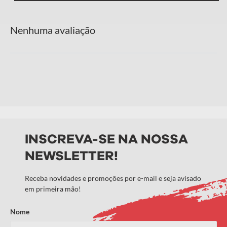
Nenhuma avaliação
Adicionar avaliação
Título
Avalie o produto de 1 a 5 estrelas
★
★
★
★
★
INSCREVA-SE NA NOSSA
NEWSLETTER!
Seu nome
Receba novidades e promoções por e-mail e seja avisado
em primeira mão!
Endereço de email
Nome