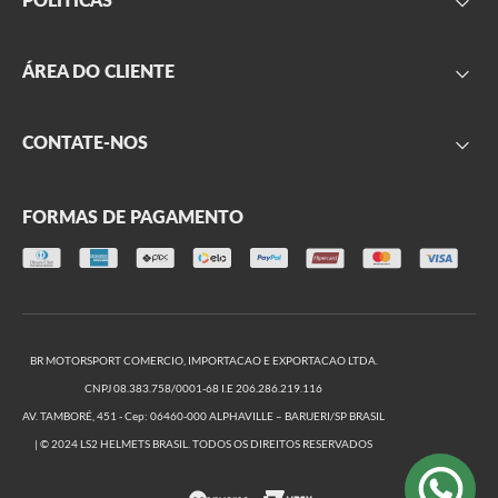
Sobre nós
Parceiros
Frete
ÁREA DO CLIENTE
Onde encontrar
Garantia
Segurança
Minha conta
CONTATE-NOS
Privacidade
Meus pedidos
Produtos outlet
Formulário de contato
Trocas e Devoluções
FORMAS DE PAGAMENTO
(11) 2666-2999
(11) 2666-2974
De segunda a sexta, das 09h às 17h
BR MOTORSPORT COMERCIO, IMPORTACAO E EXPORTACAO LTDA.
CNPJ 08.383.758/0001-68 I.E 206.286.219.116
AV. TAMBORÉ, 451 - Cep: 06460-000 ALPHAVILLE – BARUERI/SP BRASIL
| © 2024 LS2 HELMETS BRASIL. TODOS OS DIREITOS RESERVADOS