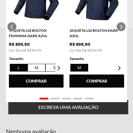
JAQUETA LS2 BOLTON
JAQUETA LS2 BOLTON DARK
FEMININA DARK AZUL
AZUL
R$
899
,
90
R$
899
,
90
OU
10
x DE
R$
89
,
99
OU
10
x DE
R$
89
,
99
Tamanho
Tamanho
L
M
S
XL
M
☆
☆
☆
☆
☆
COMPRAR
COMPRAR
Classificação média: 0
(0 avaliações)
ESCREVA UMA AVALIAÇÃO
Nenhuma avaliação