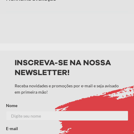
Adicionar avaliação
Título
Avalie o produto de 1 a 5 estrelas
★
★
★
★
★
INSCREVA-SE NA NOSSA
NEWSLETTER!
Seu nome
Receba novidades e promoções por e-mail e seja avisado
em primeira mão!
Endereço de email
Nome
E-mail
Escreva uma avaliação