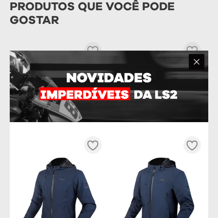
PRODUTOS QUE VOCÊ PODE
GOSTAR
FORRAÇÃO SUPERIOR COM
FORRAÇÃO COMPLETA
TRAVA CAPACETE LS2 CLASSIC
CAPACETE LS2 RAPID
R$
69
,
90
R$
149
,
90
OU
6
x DE
R$
11
,
65
OU
10
x DE
R$
14
,
99
Tamanho
Tamanho
54/XS
60/L
61/XL
54/XS
58/M
61/XL