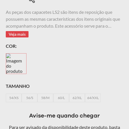
9
º
starwar
As peças dos capacetes LS2 são itens de reposição que
possuem as mesmas características dos itens originais que
10
º
capacete masculino
acompanham o produto. Este acessório serve para o
Capacete LS2 FF320 STREAM, esse é um item removível,
Veja mais
garantindo fácil manutenção e segurança durante a
COR:
pilotagem. Forração com tecido em poliéster, totalmente
removível, lavável e com tratamento hipoalérgico.
TAMANHO
54/XS
56/S
58/M
60/L
62/XL
64/XXL