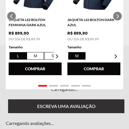
COMPRAR
COMPRAR
JAQUETA LS2 BOLTON
JAQUETA LS2 BOLTON DARK
FEMININA DARK AZUL
AZUL
R$
899
,
90
R$
899
,
90
OU
10
x DE
R$
89
,
99
OU
10
x DE
R$
89
,
99
Tamanho
Tamanho
L
M
S
XL
M
COMPRAR
COMPRAR
Carregando…
ESCREVA UMA AVALIAÇÃO
Carregando avaliações…