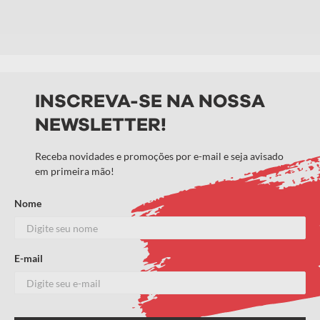
Adicionar avaliação
Título
INSCREVA-SE NA NOSSA
NEWSLETTER!
Avalie o produto de 1 a 5 estrelas
★
★
★
★
★
Receba novidades e promoções por e-mail e seja avisado
em primeira mão!
Seu nome
Nome
Endereço de email
E-mail
Escreva uma avaliação