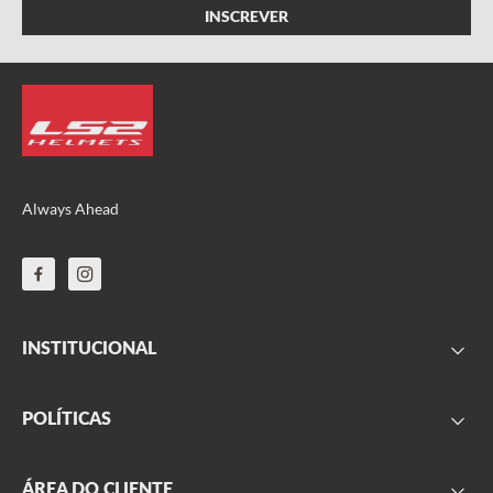
ENVIAR AVALIAÇÃO
Always Ahead
INSTITUCIONAL
FAQ
POLÍTICAS
Sobre nós
Parceiros
Frete
ÁREA DO CLIENTE
Onde encontrar