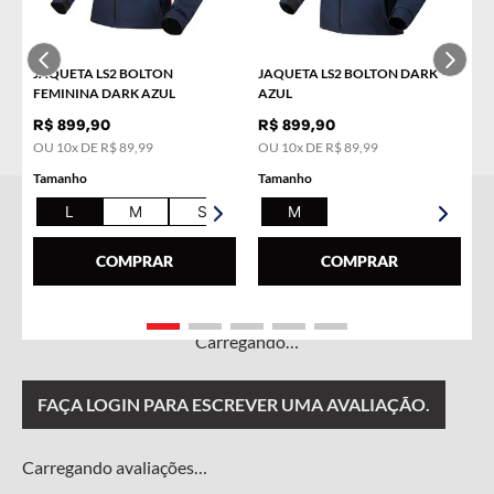
COMPRAR
COMPRAR
JAQUETA LS2 BOLTON
JAQUETA LS2 BOLTON DARK
FEMININA DARK AZUL
AZUL
R$
899
,
90
R$
899
,
90
OU
10
x DE
R$
89
,
99
OU
10
x DE
R$
89
,
99
Tamanho
Tamanho
L
M
S
XL
M
COMPRAR
COMPRAR
Carregando…
FAÇA LOGIN PARA ESCREVER UMA AVALIAÇÃO.
Carregando avaliações…