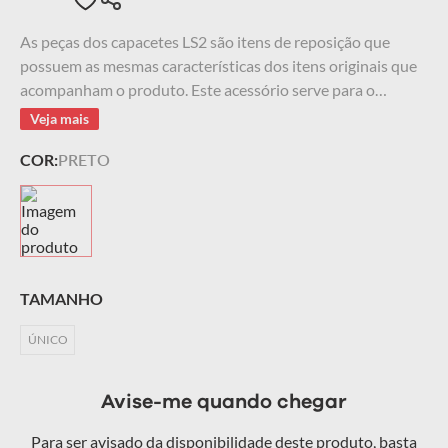
9
º
starwar
As peças dos capacetes LS2 são itens de reposição que
possuem as mesmas características dos itens originais que
10
º
capacete masculino
acompanham o produto. Este acessório serve para o
Capacete LS2 FF397 VECTOR, FF390 BREAKER esse é um
Veja mais
item removível, garantindo fácil manutenção e segurança
COR:
PRETO
durante a pilotagem.
TAMANHO
ÚNICO