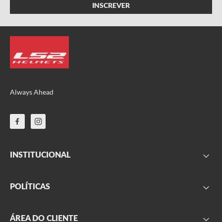
Always Ahead
INSTITUCIONAL
FAQ
POLÍTICAS
Sobre nós
Parceiros
Frete
ÁREA DO CLIENTE
Onde encontrar
Garantia