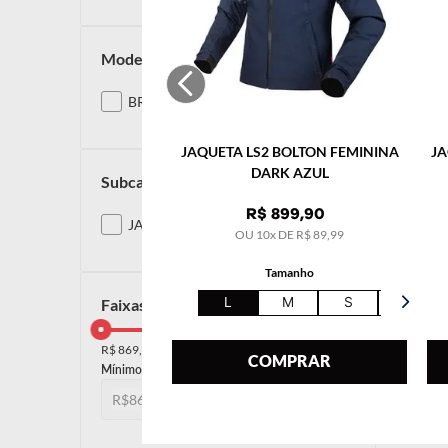
modelos
BREEZE
JAQUETA LS2 BOLTON FEMININA
JA
DARK AZUL
subcategoria
R$
899
,
90
JAQUETAS
OU
10
x DE
R$
89
,
99
Tamanho
L
M
S
XL
faixas de preço
R$ 869,00
R$ 870,00
COMPRAR
R$
R$