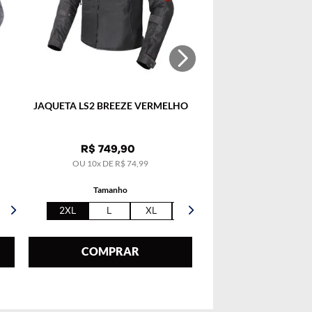
JAQUETA LS2 BREEZE VERMELHO
R$
749
,
90
OU
10
x DE
R$
74
,
99
Tamanho
2XL
L
XL
5XL
COMPRAR