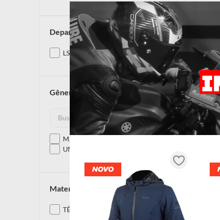
departamento
LS2
gênero
MASCULINO
UNISSEX
material
TÊXTIL