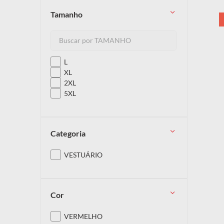
tamanho
10
º
capacete
L
XL
2XL
5XL
categoria
VESTUÁRIO
cor
VERMELHO