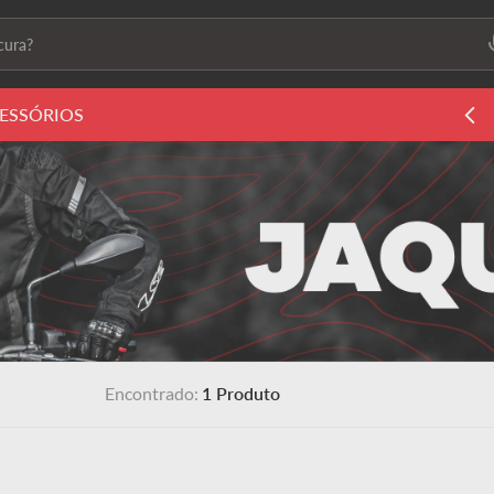
ura?
ais buscados
ESSÓRIOS
ls2
s
 feminino
1
Produto