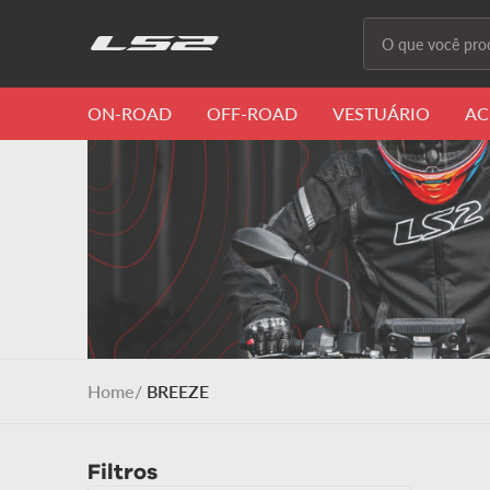
O que você proc
Termos m
ON-ROAD
OFF-ROAD
VESTUÁRIO
AC
1
º
capacete 
2
º
capacete
3
º
draze
4
º
capacete
5
º
capacete
6
º
stream ii
BREEZE
7
º
ff358
8
º
advant
Filtros
9
º
starwar