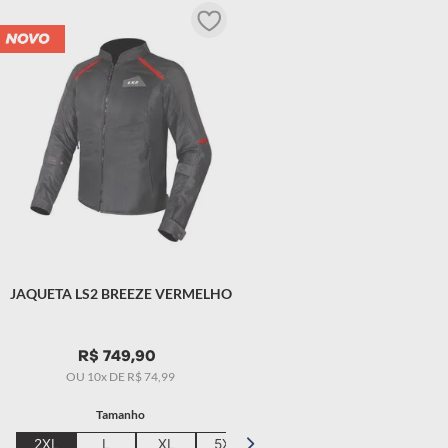
 masculino
JAQUETA LS2 BREEZE VERMELHO
R$
749
,
90
OU
10
x DE
R$
74
,
99
Tamanho
2XL
L
XL
5XL