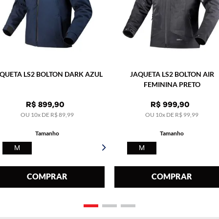
QUETA LS2 BOLTON DARK AZUL
JAQUETA LS2 BOLTON AIR
FEMININA PRETO
R$
899
,
90
R$
999
,
90
OU
10
x DE
R$
89
,
99
OU
10
x DE
R$
99
,
99
Tamanho
Tamanho
M
M
COMPRAR
COMPRAR