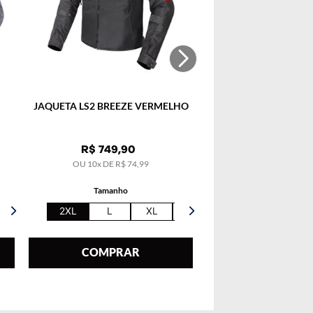
JAQUETA LS2 BREEZE VERMELHO
R$
749
,
90
OU
10
x DE
R$
74
,
99
Tamanho
2XL
L
XL
5XL
COMPRAR