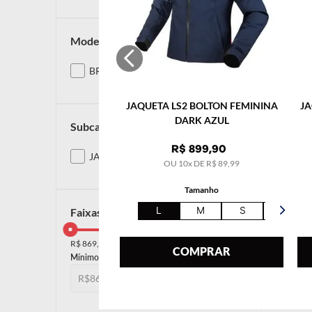
modelos
BREEZE
JAQUETA LS2 BOLTON FEMININA
JA
DARK AZUL
subcategoria
R$
899
,
90
JAQUETAS
OU
10
x DE
R$
89
,
99
Tamanho
L
M
S
XL
faixas de preço
R$ 869,00
R$ 870,00
COMPRAR
R$
R$