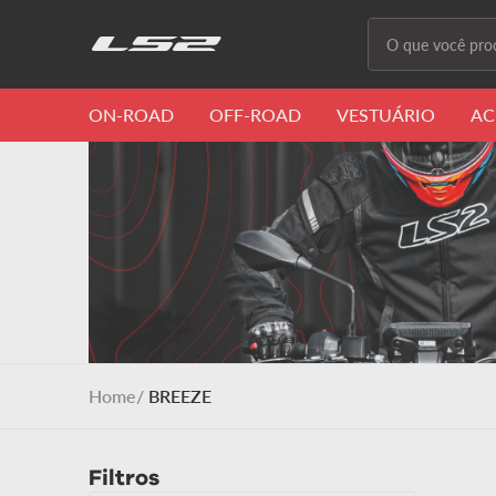
O que você proc
Termos m
ON-ROAD
OFF-ROAD
VESTUÁRIO
AC
1
º
capacete 
2
º
capacete
3
º
draze
4
º
capacete
5
º
capacete
6
º
stream ii
BREEZE
7
º
ff358
8
º
advant
Filtros
9
º
starwar