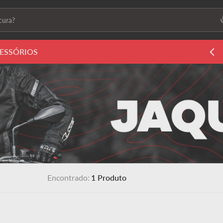
ura?
ais buscados
ESSÓRIOS
ls2
s
 feminino
1
Produto