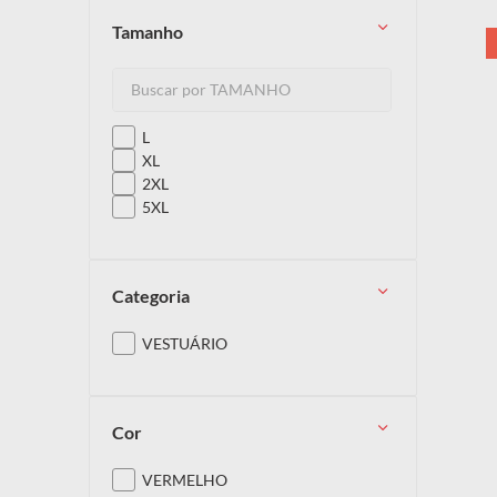
tamanho
10
º
capacete
L
XL
2XL
5XL
categoria
VESTUÁRIO
cor
VERMELHO