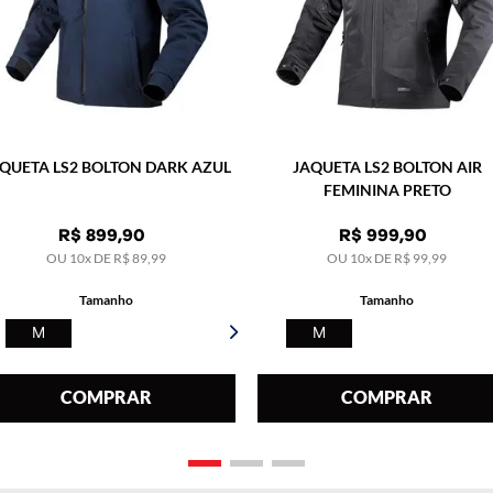
QUETA LS2 BOLTON DARK AZUL
JAQUETA LS2 BOLTON AIR
FEMININA PRETO
R$
899
,
90
R$
999
,
90
OU
10
x DE
R$
89
,
99
OU
10
x DE
R$
99
,
99
Tamanho
Tamanho
M
M
COMPRAR
COMPRAR