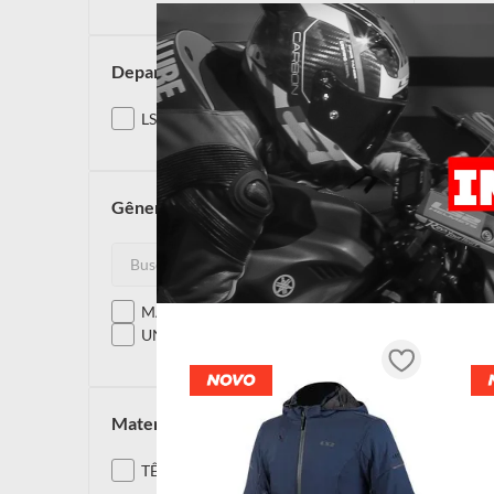
departamento
LS2
gênero
MASCULINO
UNISSEX
material
TÊXTIL