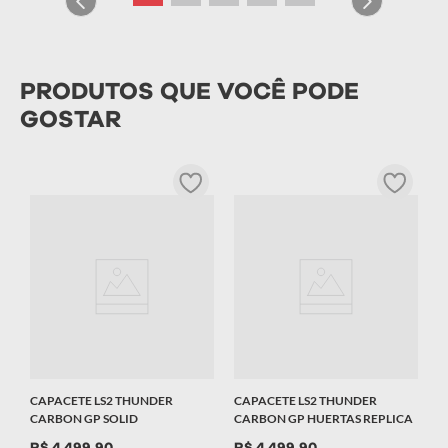
PRODUTOS QUE VOCÊ PODE
GOSTAR
C
C
R
T
62/XL
CAPACETE LS2 THUNDER
CAPACETE LS2 THUNDER
CARBON GP SOLID
CARBON GP HUERTAS REPLICA