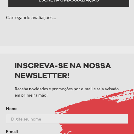
Carregando avaliações…
Adicionar avaliação
Título
INSCREVA-SE NA NOSSA
NEWSLETTER!
Avalie o produto de 1 a 5 estrelas
★
★
★
★
★
Receba novidades e promoções por e-mail e seja avisado
em primeira mão!
Seu nome
Nome
Endereço de email
E-mail