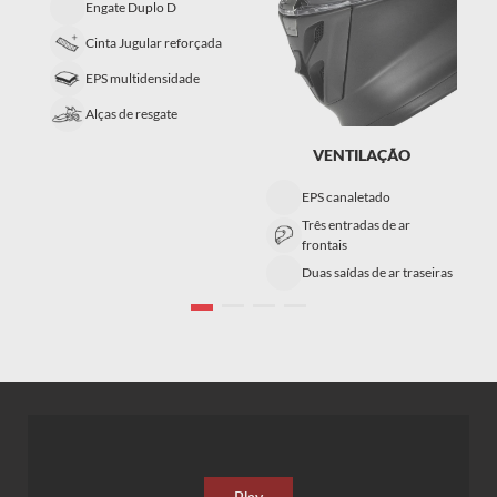
Engate Duplo D
Cinta Jugular reforçada
EPS multidensidade
Alças de resgate
VENTILAÇÃO
EPS canaletado
Três entradas de ar
frontais
Duas saídas de ar traseiras