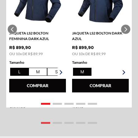
Aproveite toda a tecnologia e qualidade LS2 para montar
seu equipamento completo. Abaixo selecionamos algumas
opções que combinam perfeitamente.
JAQUETA LS2 BOLTON
JAQUETA LS2 BOLTON DARK
FEMININA DARK AZUL
AZUL
R$
899
,
90
R$
899
,
90
OU
10
x DE
R$
89
,
99
OU
10
x DE
R$
89
,
99
Tamanho
Tamanho
L
M
S
XL
M
COMPRAR
COMPRAR
CAPACETE LS2 CLASSIC DRAZE
CAPACETE LS2 CLASSIC TANK
BRANCO
ROXO