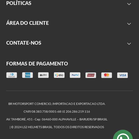
POLÍTICAS
Sobre nós
Parceiros
Frete
ÁREA DO CLIENTE
Onde encontrar
Garantia
Segurança
Minha conta
CONTATE-NOS
Privacidade
Meus pedidos
Produtos outlet
Formulário de contato
Trocas e Devoluções
FORMAS DE PAGAMENTO
(11) 2666-2999
(11) 2666-2974
De segunda a sexta, das 09h às 17h
BR MOTORSPORT COMERCIO, IMPORTACAO E EXPORTACAO LTDA.
CNPJ 08.383.758/0001-68 I.E 206.286.219.116
AV. TAMBORÉ, 451 - Cep: 06460-000 ALPHAVILLE – BARUERI/SP BRASIL
| © 2024 LS2 HELMETS BRASIL. TODOS OS DIREITOS RESERVADOS