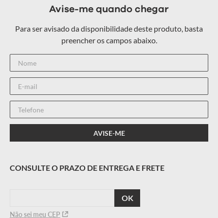
médio: 1300 gramas; • Inserções refletivas na pescoceira; •
Spoiler (impede a trepidação do capacete durante a
condução). Experimente a sensação de pilotar com a
tecnologia das pistas, agora ao seu alcance!
CALCULAR
O FRETE
Não sei meu CEP