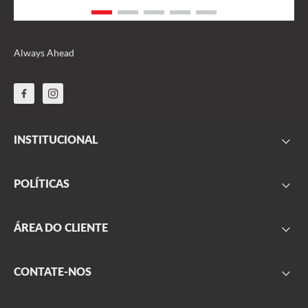
Always Ahead
INSTITUCIONAL
FAQ
POLÍTICAS
Sobre nós
Parceiros
Frete
ÁREA DO CLIENTE
Onde encontrar
Garantia
Segurança
Minha conta
CONTATE-NOS
Privacidade
Meus pedidos
Produtos outlet
Formulário de contato