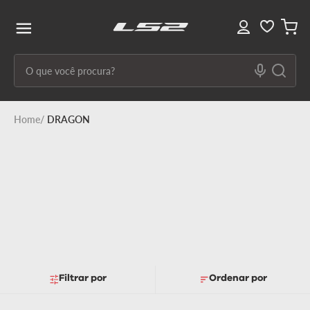
O que você procura?
Termos mais buscados
DRAGON
1
º
capacete ls2
2
º
capacetes
3
º
draze
4
º
capacete
5
º
capacete feminino
6
º
stream ii
Filtrar
Ordenar por
7
º
ff358
8
º
advant