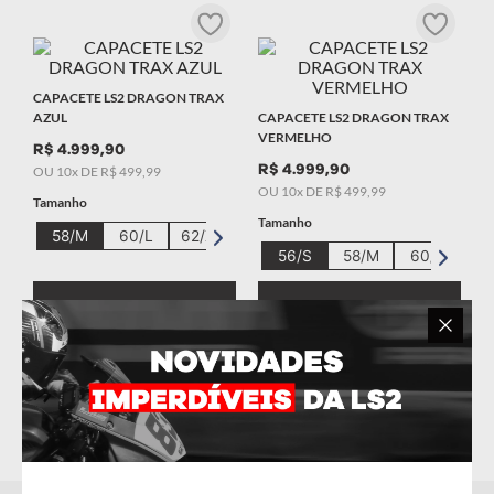
9
º
starwar
10
º
capacete masculino
CAPACETE LS2 DRAGON TRAX
AZUL
CAPACETE LS2 DRAGON TRAX
VERMELHO
R$
4
.
999
,
90
R$
4
.
999
,
90
OU
10
x DE
R$
499
,
99
OU
10
x DE
R$
499
,
99
Tamanho
Tamanho
58/M
60/L
62/XL
56/S
58/M
60/L
COMPRAR
COMPRAR