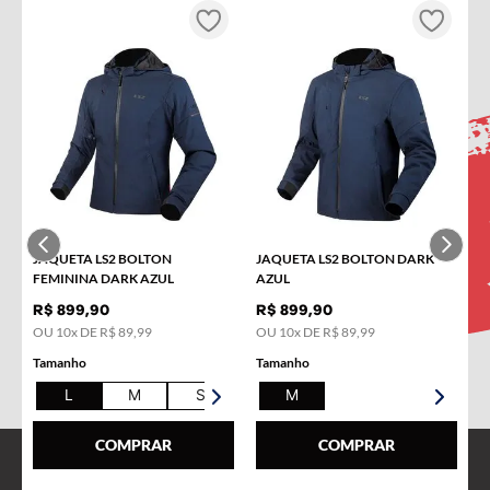
INSCREVA-SE NA NOSSA
NEWSLETTER!
Receba novidades e promoções por e-mail e seja avisado
em primeira mão!
Nome
JAQUETA LS2 BOLTON
JAQUETA LS2 BOLTON DARK
E-mail
FEMININA DARK AZUL
AZUL
R$
899
,
90
R$
899
,
90
OU
10
x DE
R$
89
,
99
OU
10
x DE
R$
89
,
99
Tamanho
Tamanho
L
M
S
XL
M
COMPRAR
COMPRAR