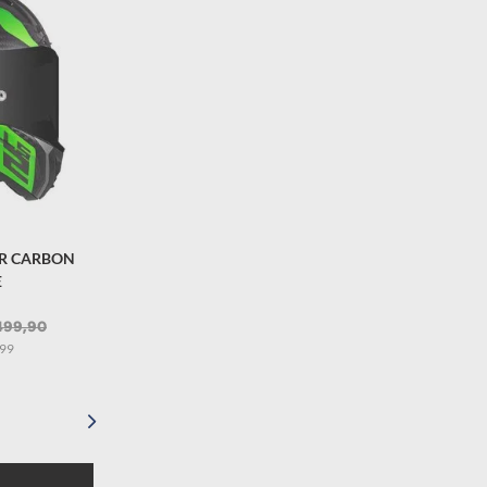
ER CARBON
E
499
,
90
99