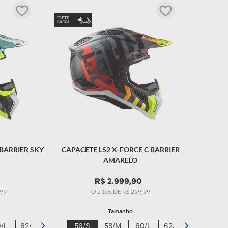
 BARRIER SKY
CAPACETE LS2 X-FORCE C BARRIER
AMARELO
R$
2
.
999
,
90
99
OU
10
x DE
R$
299
,
99
Tamanho
/L
62/XL
56/S
58/M
60/L
62/XL