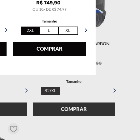
R$
749
,
90
OU
10
x DE
R$
74
,
99
Tamanho
2XL
L
XL
5XL
ER CARBON
CAPACETE LS2 THUNDER CARBON
COMPRAR
UL
RACING 1 AZUL
R$
3
.
999
,
90
R$
4
.
499
,
90
99
OU
10
x DE
R$
399
,
99
Tamanho
62/XL
COMPRAR