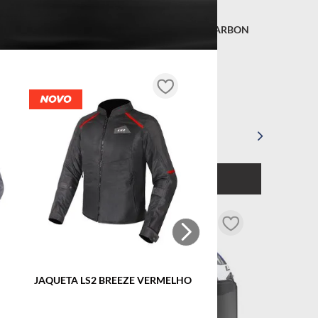
 X CARBON
CAPACETE LS2 THUNDER CARBON
SPACE
R$
4
.
499
,
90
99
OU
10
x DE
R$
449
,
99
Tamanho
/L
62/XL
COMPRAR
★
★
★
★
★
JAQUETA LS2 BREEZE VERMELHO