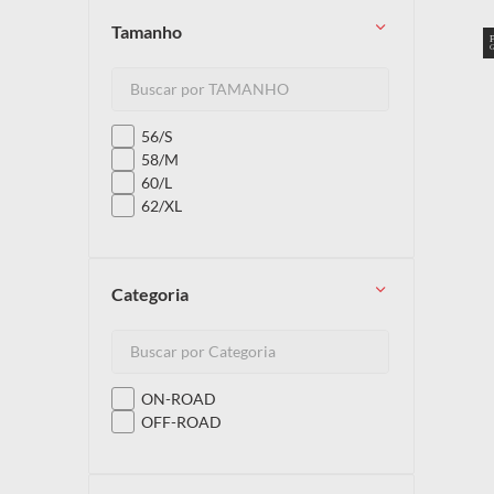
tamanho
10
º
capacete
56/S
58/M
60/L
62/XL
categoria
ON-ROAD
OFF-ROAD