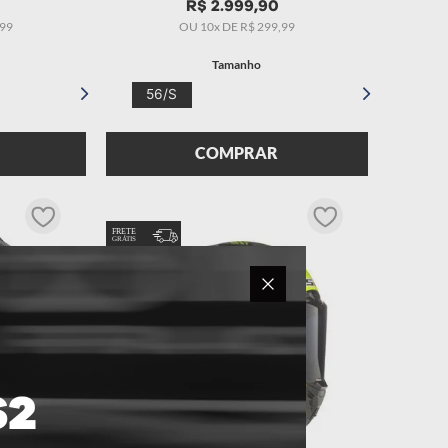
R$
2
.
999
,
90
99
OU
10
x DE
R$
299
,
99
Tamanho
56/S
COMPRAR