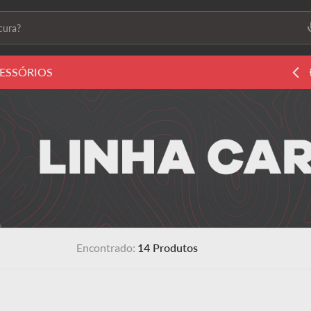
ura?
ais buscados
ESSÓRIOS
5% de desconto nos pagamentos a vista
ls2
s
 feminino
14
Produtos