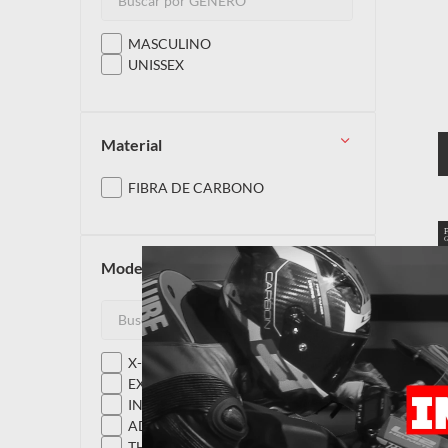
MASCULINO
UNISSEX
material
FIBRA DE CARBONO
modelos
X-FORCE
EXPLORER CARBON
INFINITY II C
ADVANT X CARBON
THUNDER CARBON