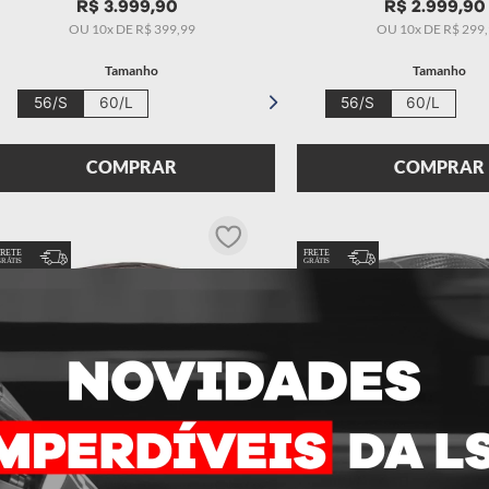
R$
3
.
999
,
90
R$
2
.
999
,
90
OU
10
x DE
R$
399
,
99
OU
10
x DE
R$
299
,
Tamanho
Tamanho
56/S
60/L
56/S
60/L
COMPRAR
COMPRAR