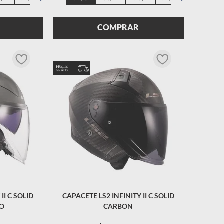
COMPRAR
II C SOLID
CAPACETE LS2 INFINITY II C SOLID
CO
CARBON