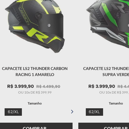
CAPACETE LS2 THUNDER CARBON
CAPACETE LS2 THUND
RACING 1 AMARELO
SUPRA VERD
R$
3
.
999
,
90
R$
3
.
999
,
90
R$
4
.
499
,
90
R$
4
.
OU
10
x DE
R$
399
,
99
OU
10
x DE
R$
399
,
Tamanho
Tamanho
62/XL
62/XL
COMPRAR
COMPRAR