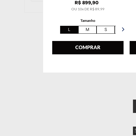
R$
899
,
90
OU
10
x DE
R$
89
,
99
Tamanho
L
M
S
XL
COMPRAR