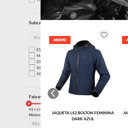
subcategoria
ESPORTIVO
MX
DUAL
ARTICULADO
ABERTO
faixas de preço
R$ 3.479,00
R$ 6.380,00
JAQUETA LS2 BOLTON FEMININA
JA
DARK AZUL
R$
R$