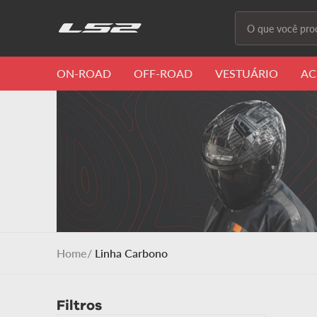
O que você proc
Termos m
ON-ROAD
OFF-ROAD
VESTUÁRIO
AC
1
º
capacete 
2
º
capacete
3
º
draze
4
º
capacete
5
º
capacete
6
º
stream ii
Linha Carbono
7
º
ff358
8
º
advant
Filtros
9
º
starwar