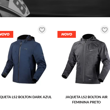
CAPACETE LS2 ADVANT X CARBON
CAPACETE LS2 ADVANT
FUTURE PRETO
SOLID
R$
5
.
499
,
90
R$
5
.
499
,
90
OU
10
x DE
R$
549
,
99
OU
10
x DE
R$
549
,
Tamanho
Tamanho
56/S
58/M
60/L
56/S
58/M
60
COMPRAR
COMPRAR
★
★
★
★
★
QUETA LS2 BOLTON DARK AZUL
JAQUETA LS2 BOLTON AIR
FEMININA PRETO