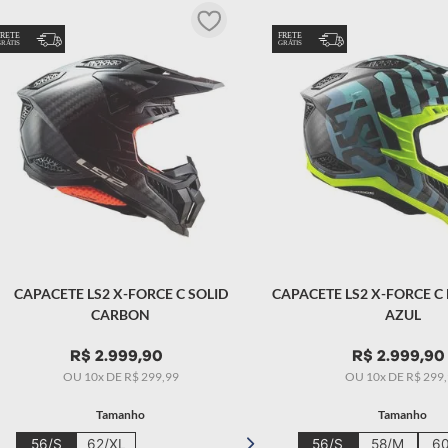
 masculino
CAPACETE LS2 X-FORCE C SOLID
CAPACETE LS2 X-FORCE C
CARBON
AZUL
R$
2
.
999
,
90
R$
2
.
999
,
90
OU
10
x DE
R$
299
,
99
OU
10
x DE
R$
299
,
Tamanho
Tamanho
56/S
62/XL
56/S
58/M
60