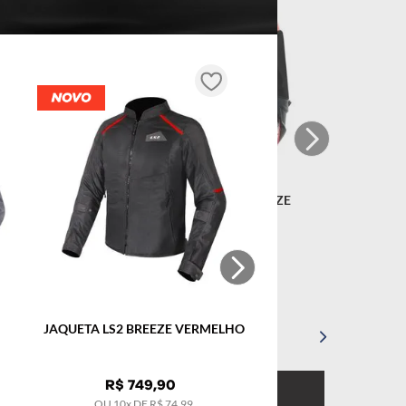
 STARWAR
CAPACETE LS2 CLASSIC DRAZE
VERMELHO
R$
799
,
90
OU
10
x DE
R$
79
,
99
Tamanho
JAQUETA LS2 BREEZE VERMELHO
62/XL
R$
749
,
90
COMPRAR
OU
10
x DE
R$
74
,
99