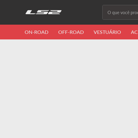
O que você proc
Termos m
ON-ROAD
OFF-ROAD
VESTUÁRIO
AC
1
º
capacete 
2
º
capacete
3
º
draze
4
º
capacete
5
º
capacete
6
º
stream ii
7
º
ff358
8
º
advant
9
º
starwar