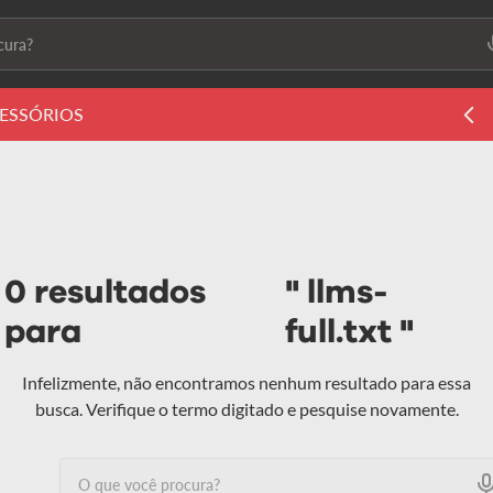
ura?
ais buscados
ESSÓRIOS
ls2
s
0 resultados
llms-
para
full.txt
 feminino
Infelizmente, não encontramos nenhum resultado para essa
busca. Verifique o termo digitado e pesquise novamente.
O que você procura?