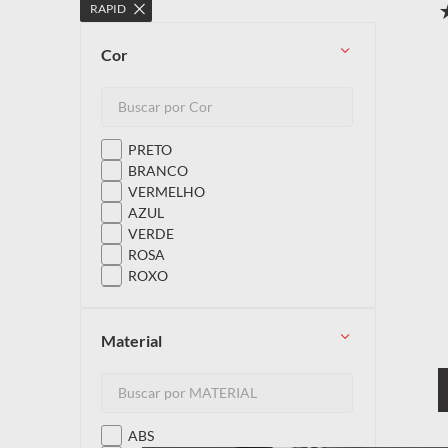
RAPID
10
º
capacete
cor
PRETO
BRANCO
VERMELHO
AZUL
VERDE
ROSA
ROXO
AMARELO
CINZA
LARANJA
material
ABS