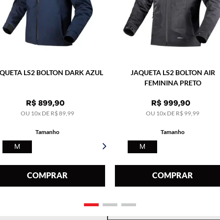
QUETA LS2 BOLTON DARK AZUL
JAQUETA LS2 BOLTON AIR
FEMININA PRETO
R$
899
,
90
R$
999
,
90
OU
10
x DE
R$
89
,
99
OU
10
x DE
R$
99
,
99
CAPACETE LS2 RAPID MONOCOLOR
CAPACETE LS2 RAPID XT
Tamanho
Tamanho
BRANCO
M
M
COMPRAR
COMPRAR
INDISPONÍVEL
INDISPONÍV