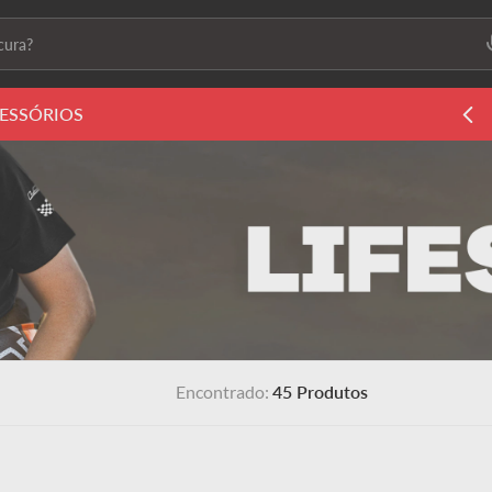
ura?
ais buscados
ESSÓRIOS
ls2
s
 feminino
45
Produtos