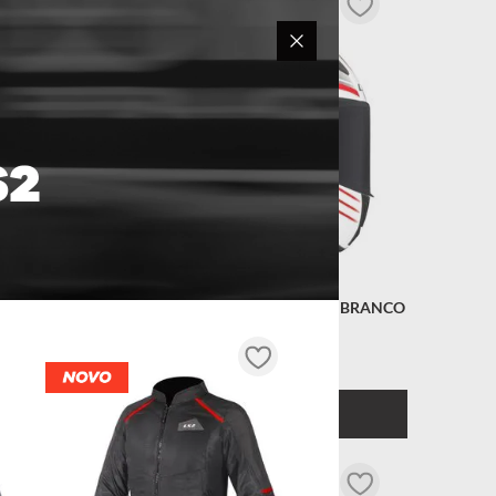
FO AMARELO
CAPACETE LS2 RAPID CIRCUIT BRANCO
EL
INDISPONÍVEL