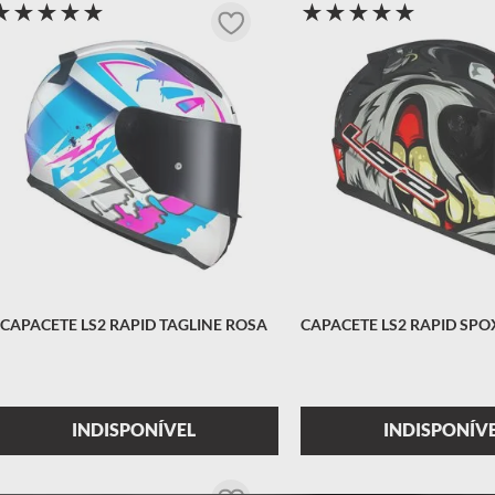
★
★
★
★
★
★
★
★
★
★
 masculino
CAPACETE LS2 RAPID TAGLINE ROSA
CAPACETE LS2 RAPID SP
INDISPONÍVEL
INDISPONÍV