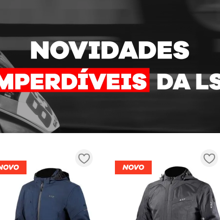
CAPACETE LS2 RAPID UFO ROSA
CAPACETE LS2 RAPID U
INDISPONÍVEL
INDISPONÍV