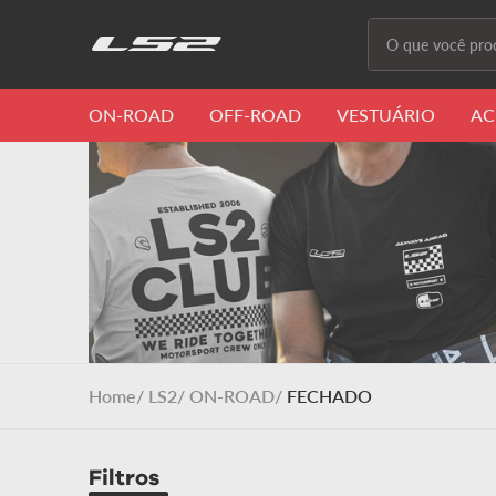
O que você proc
Termos m
ON-ROAD
OFF-ROAD
VESTUÁRIO
AC
1
º
capacete 
2
º
capacete
3
º
draze
4
º
capacete
5
º
capacete
6
º
stream ii
LS2
ON-ROAD
FECHADO
7
º
ff358
8
º
advant
Filtros
9
º
starwar