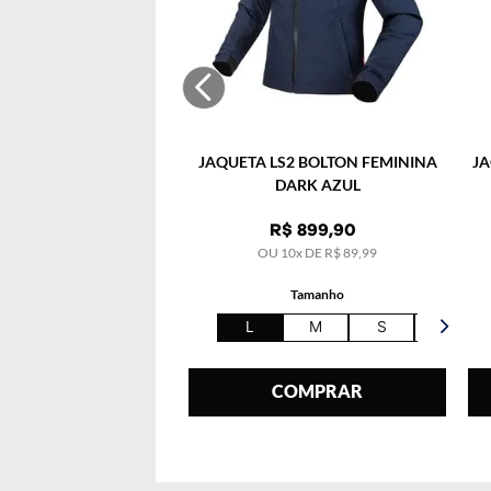
JAQUETA LS2 BOLTON FEMININA
JA
DARK AZUL
R$
899
,
90
OU
10
x DE
R$
89
,
99
Tamanho
L
M
S
XL
COMPRAR