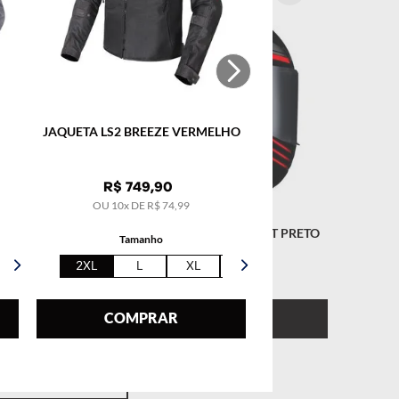
JAQUETA LS2 BREEZE VERMELHO
R$
749
,
90
OU
10
x DE
R$
74
,
99
REET VERDE
CAPACETE LS2 RAPID CIRCUIT PRETO
Tamanho
2XL
L
XL
5XL
COMPRAR
EL
INDISPONÍVEL