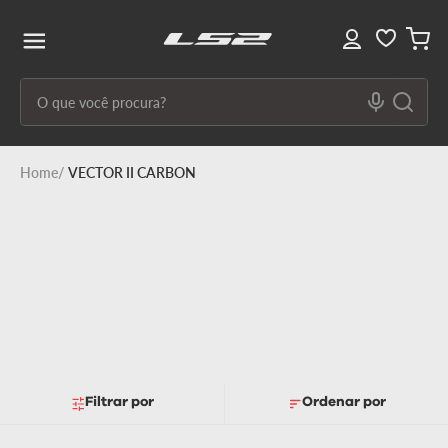
O que você procura?
Termos mais buscados
VECTOR II CARBON
1
º
capacete ls2
2
º
capacetes
3
º
draze
4
º
capacete
5
º
capacete feminino
6
º
stream ii
Filtrar
Ordenar por
7
º
ff358
8
º
advant