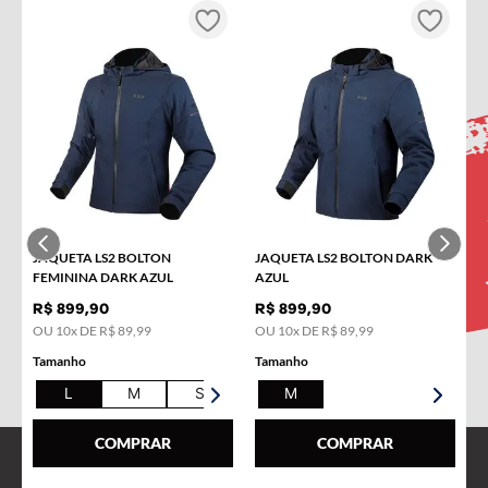
INSCREVA-SE NA NOSSA
NEWSLETTER!
Receba novidades e promoções por e-mail e seja avisado
em primeira mão!
Nome
JAQUETA LS2 BOLTON
JAQUETA LS2 BOLTON DARK
E-mail
FEMININA DARK AZUL
AZUL
R$
899
,
90
R$
899
,
90
OU
10
x DE
R$
89
,
99
OU
10
x DE
R$
89
,
99
Tamanho
Tamanho
L
M
S
XL
M
COMPRAR
COMPRAR