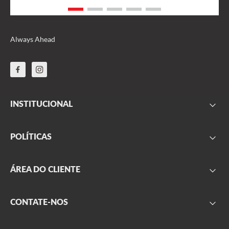
Always Ahead
INSTITUCIONAL
FAQ
POLÍTICAS
Sobre nós
Parceiros
Frete
ÁREA DO CLIENTE
Onde encontrar
Garantia
Segurança
Minha conta
CONTATE-NOS
Privacidade
Meus pedidos
Produtos outlet
Formulário de contato