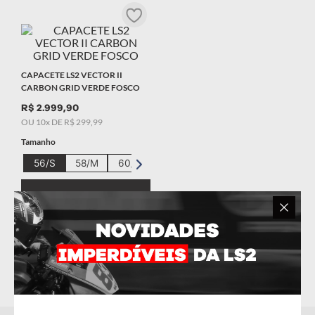
9
º
starwar
10
º
capacete masculino
CAPACETE LS2 VECTOR II
CARBON GRID VERDE FOSCO
R$
2
.
999
,
90
OU
10
x DE
R$
299
,
99
Tamanho
56/S
58/M
60/L
62/XL
COMPRAR