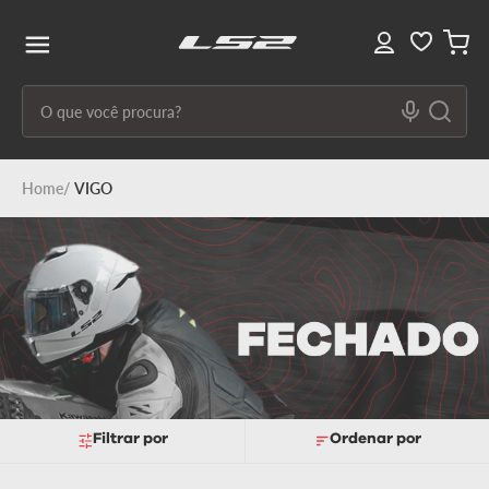
O que você procura?
Termos mais buscados
VIGO
1
º
capacete ls2
2
º
capacetes
3
º
draze
4
º
capacete
5
º
capacete feminino
6
º
stream ii
Filtrar
Ordenar por
7
º
ff358
8
º
advant