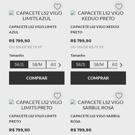
9
º
starwar
10
º
capacete masculino
CAPACETE LS2 VIGO LIMITS
CAPACETE LS2 VIGO KEDUO
AZUL
PRETO
R$
799
,
90
R$
799
,
90
OU
10
x DE
R$
79
,
99
OU
10
x DE
R$
79
,
99
Tamanho
Tamanho
56/S
58/M
60/L
62/XL
56/S
58/M
60/L
62
COMPRAR
COMPRAR
CAPACETE LS2 VIGO LIMITS
CAPACETE LS2 VIGO SARBUL
PRETO
ROSA
R$
799
,
90
R$
799
,
90