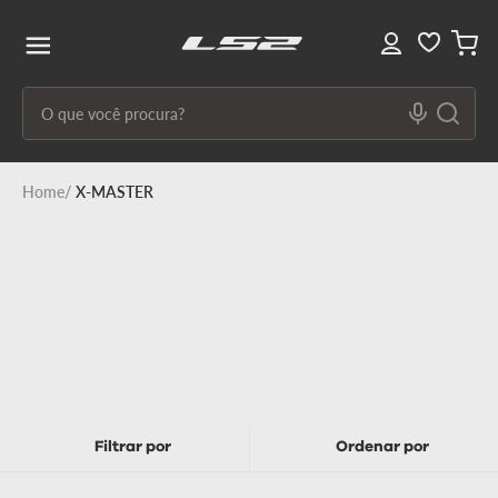
O que você procura?
Termos mais buscados
X-MASTER
1
º
capacete ls2
2
º
capacetes
3
º
draze
4
º
capacete
5
º
capacete feminino
6
º
stream ii
Filtrar
Ordenar por
7
º
ff358
8
º
advant