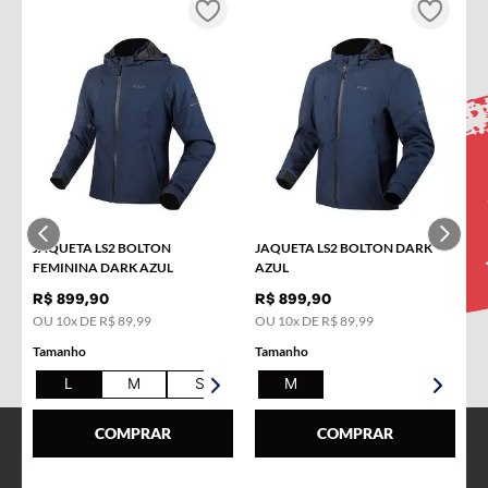
INSCREVA-SE NA NOSSA
NEWSLETTER!
Receba novidades e promoções por e-mail e seja avisado
em primeira mão!
Nome
JAQUETA LS2 BOLTON
JAQUETA LS2 BOLTON DARK
E-mail
FEMININA DARK AZUL
AZUL
R$
899
,
90
R$
899
,
90
OU
10
x DE
R$
89
,
99
OU
10
x DE
R$
89
,
99
Tamanho
Tamanho
L
M
S
XL
M
COMPRAR
COMPRAR