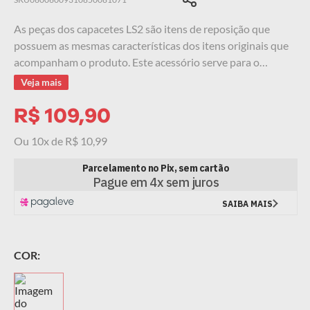
9
º
starwar
As peças dos capacetes LS2 são itens de reposição que
possuem as mesmas características dos itens originais que
10
º
capacete masculino
acompanham o produto. Este acessório serve para o
Capacete LS2 FF397 VECTOR, esse é um item removível,
Veja mais
garantindo fácil manutenção e segurança durante a
pilotagem.
R$
109
,
90
Ou
10
x de
R$
10
,
99
COR: