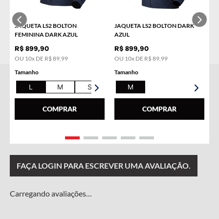
COMPRAR
COMPRAR
JAQUETA LS2 BOLTON
JAQUETA LS2 BOLTON DARK
FEMININA DARK AZUL
AZUL
R$
899
,
90
R$
899
,
90
OU
10
x DE
R$
89
,
99
OU
10
x DE
R$
89
,
99
Tamanho
Tamanho
L
M
S
XL
M
COMPRAR
COMPRAR
Carregando…
FAÇA LOGIN PARA ESCREVER UMA AVALIAÇÃO.
Carregando avaliações…