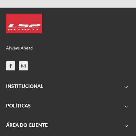
Always Ahead
INSTITUCIONAL
FAQ
POLÍTICAS
Sobre nós
Parceiros
Frete
ÁREA DO CLIENTE
Onde encontrar
Garantia
Segurança